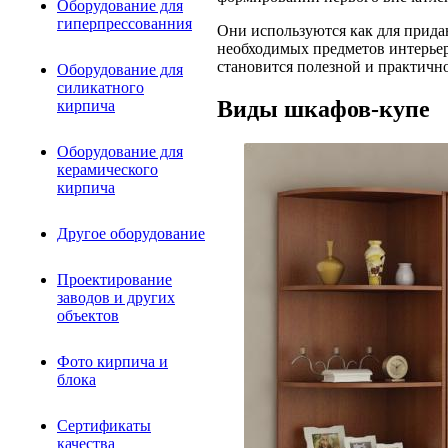
Оборудование для
гиперпрессованния
Они используются как для прида
необходимых предметов интерьер
становится полезной и практичн
Оборудование для
силикатного
Виды шкафов-купе
кирпича
Оборудование для
керамического
кирпича
Другое оборудование
Проектирование
заводов и других
объектов
Фото кирпича и
блока
Сертификаты
качества