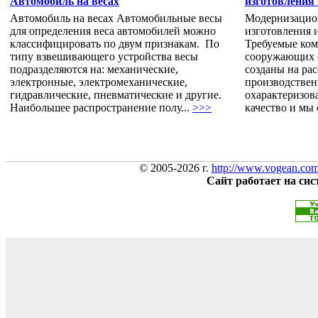
Автомобиль на весах
изготовления 
Автомобиль на весах Автомобильные весы
Модернизацион
для определения веса автомобилей можно
изготовления 
классифицировать по двум признакам. По
Требуемые ко
типу взвешивающего устройства весы
сооружающих 
подразделяются на: механические,
созданы на ра
электронные, электромеханические,
производствен
гидравлические, пневматические и другие.
охарактеризова
Наибольшее распространение полу...
>>>
качество и мы
© 2005-2026 г.
http://www.vogean.co
Сайт работает на си