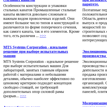
паритете.
Особенности конструкции и упаковки
стальных канатов Промышленные стальные
Поэтапные пе
канаты являются довольно сложным и
положительном
важным видом проволочных изделий. Они
Область деяте
имеют большое число типов и конструкций и
выпуск и прод
различаются по форме поперечного сечения,
мощностей по 
как самого каната, так и его элементов. Кроме
строительных 
того, есть различия ...
>>>
позволяют соз
интересующих 
MTS Systems Corporation - идеальное
решение при выборе испытательных
Эволюционные
машин
производства 
MTS Systems Corporation - идеальное решение
Эволюционные
при выборе испытательных машин Для
производства 
лабораторий, занятых главным образом
деятельности 
работой с материалами и небольшими
продажа произ
деталями, обычно наиболее эффективно по
изготовлению 
ценовому критерию подходит концепция
организаций. 
свободно стоящей, не требующей
комплектующих
дополнительных опор силовой рамы
панелей, плитк
(разрыв...
>>>
Модернизацио