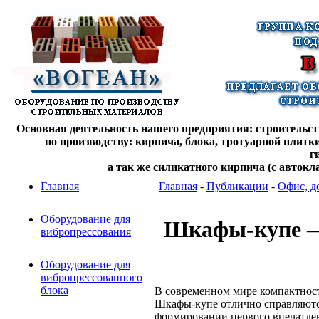
Основная деятельность нашего предприятия: строительств
по производству: кирпича, блока, тротуарной плитк
г
а так же силикатного кирпича (с автокл
Главная
Главная
-
Публикации
-
Офис, д
Оборудование для
Шкафы-купе —
вибропрессования
Оборудование для
вибропрессованного
блока
В современном мире компактност
Шкафы-купе отлично справляются
формировании первого впечатлен