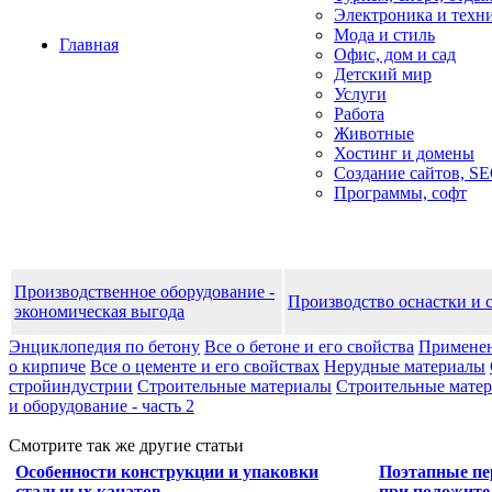
Электроника и техн
Мода и стиль
Главная
Офис, дом и cад
Детский мир
Услуги
Работа
Животные
Хостинг и домены
Создание сайтов, S
Программы, софт
Производственное оборудование -
Производство оснастки и 
экономическая выгода
Энциклопедия по бетону
Все о бетоне и его свойства
Применен
о кирпиче
Все о цементе и его свойствах
Нерудные материалы
стройиндустрии
Строительные материалы
Строительные матери
и оборудование - часть 2
Смотрите так же другие статьи
Особенности конструкции и упаковки
Поэтапные пе
стальных канатов
при положите