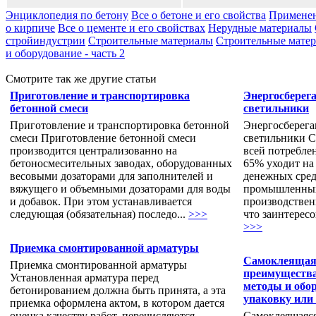
Энциклопедия по бетону
Все о бетоне и его свойства
Применен
о кирпиче
Все о цементе и его свойствах
Нерудные материалы
стройиндустрии
Строительные материалы
Строительные матери
и оборудование - часть 2
Смотрите так же другие статьи
Приготовление и транспортировка
Энергосбере
бетонной смеси
светильники
Приготовление и транспортировка бетонной
Энергосберег
смеси Приготовление бетонной смеси
светильники С
производится централизованно на
всей потребле
бетоносмесительных заводах, оборудованных
65% уходит на
весовыми дозаторами для заполнителей и
денежных сред
вяжущего и объемными дозаторами для воды
промышленных
и добавок. При этом устанавливается
производстве
следующая (обязательная) последо...
>>>
что заинтересо
>>>
Приемка смонтированной арматуры
Самоклеящаяс
Приемка смонтированной арматуры
преимущества
Установленная арматура перед
методы и обор
бетонированием должна быть принята, а эта
упаковку или 
приемка оформлена актом, в котором дается
оценка качеству работ, перечисляются
Самоклеящаяся