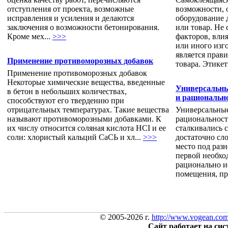
отступления от проекта, возможные
возможности, 
исправления и усиления и делаются
оборудование 
заключения о возможности бетонирования.
или товар. Не 
Кроме мех...
>>>
факторов, вли
или иного изг
является прав
Применение противоморозных добавок
товара. Этикетк
Применение противоморозных добавок
Некоторые химические вещества, введенные
Универсальны
в бетон в небольших количествах,
и рациональн
способствуют его твердению при
отрицательных температурах. Такие вещества
Универсальные
называют противоморозными добавками. К
рациональност
их числу относится соляная кислота HCI и ее
сталкивались с
соли: хлористый кальций СаСЬ и хл...
>>>
достаточно сл
место под раз
первой необхо
рационально и
помещения, при
© 2005-2026 г.
http://www.vogean.co
Сайт работает на си