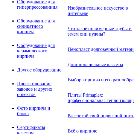
Оборудование для
гиперпрессованния
Изобразительное искусство в
интерьере
Оборудование для
силикатного
Что такое полимерные трубы и
кирпича
зачем они нужны?
Оборудование для
Пенопласт долговечный матери
керамического
кирпича
Длиннопанельные кассеты
Другое оборудование
Выбор кирпича и его разнообра
Проектирование
заводов и других
объектов
Плиты Primaplex:
профессиональная теплоизоляц
Фото кирпича и
блока
Рассчитай свой подвесной пото
Сертификаты
Всё о кирпиче
качества