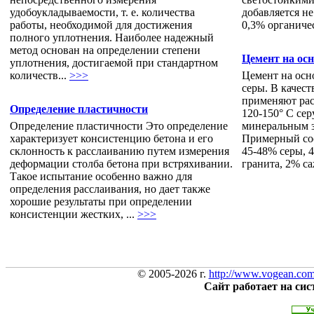
удобоукладываемости, т. е. количества
добавляется н
работы, необходимой для достижения
0,3% органичес
полного уплотнения. Наиболее надежный
метод основан на определении степени
Цемент на ос
уплотнения, достигаемой при стандартном
количеств...
>>>
Цемент на осн
серы. В качес
применяют ра
Определение пластичности
120-150° С се
Определение пластичности Это определение
минеральным з
характеризует консистенцию бетона и его
Примерный сос
склонность к расслаиванию путем измерения
45-48% серы, 
деформации столба бетона при встряхивании.
гранита, 2% са
Такое испытание особенно важно для
определения расслаивания, но дает также
хорошие результаты при определении
консистенции жестких, ...
>>>
© 2005-2026 г.
http://www.vogean.co
Сайт работает на си