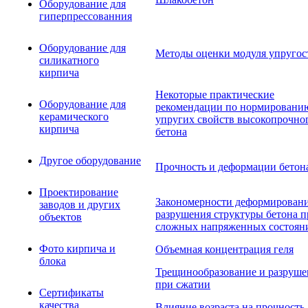
Оборудование для
гиперпрессованния
Оборудование для
Методы оценки модуля упругос
силикатного
кирпича
Некоторые практические
Оборудование для
рекомендации по нормировани
керамического
упругих свойств высокопрочно
кирпича
бетона
Другое оборудование
Прочность и деформации бетон
Проектирование
Закономерности деформировани
заводов и других
разрушения структуры бетона п
объектов
сложных напряженных состоян
Фото кирпича и
Объемная концентрация геля
блока
Трещинообразование и разруше
при сжатии
Сертификаты
качества
Влияние возраста на прочность