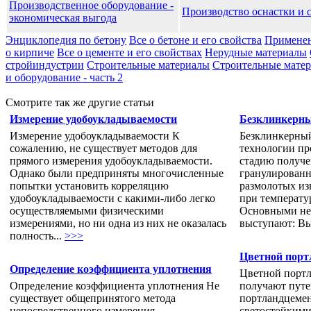
Производственное оборудование -
Производство оснастки и 
экономическая выгода
Энциклопедия по бетону
Все о бетоне и его свойства
Применен
о кирпиче
Все о цементе и его свойствах
Нерудные материалы
стройиндустрии
Строительные материалы
Строительные матери
и оборудование - часть 2
Смотрите так же другие статьи
Измерение удобоукладываемости
Безклинкерны
Измерение удобоукладываемости К
Безклинкерны
сожалению, не существует методов для
технологии пр
прямого измерения удобоукладываемости.
стадию получе
Однако были предприняты многочисленные
гранулированн
попытки установить корреляцию
размолотых из
удобоукладываемости с какими-либо легко
при температу
осуществляемыми физическими
Основными не
измерениями, но ни одна из них не оказалась
выступают: Вы
полность...
>>>
Цветной порт
Определение коэффициента уплотнения
Цветной порт
Определение коэффициента уплотнения Не
получают путе
существует общепринятого метода
портландцемен
непосредственного измерения
светостойкими