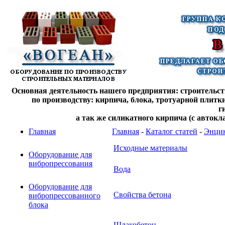
Основная деятельность нашего предприятия: строительств
по производству: кирпича, блока, тротуарной плитк
г
а так же силикатного кирпича (с автокл
Главная
Главная
-
Каталог статей
-
Энцик
Исходные материалы
Оборудование для
вибропрессования
Вода
Оборудование для
Свойства бетона
вибропрессованного
блока
Шлакобетон