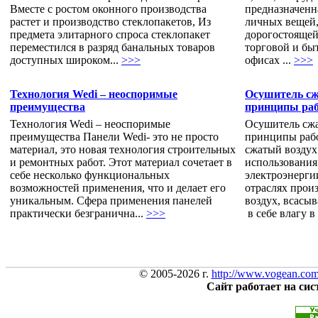
Вместе с ростом оконного производства
предназначенн
растет и производство стеклопакетов, Из
личных вещей,
предмета элитарного спроса стеклопакет
дорогостояще
переместился в разряд банальных товаров
торговой и бы
доступных широком...
>>>
офисах ...
>>>
Технология Wedi – неоспоримые
Осушитель сж
преимущества
принципы ра
Технология Wedi – неоспоримые
Осушитель сжа
преимущества Панели Wedi- это не просто
принципы раб
материал, это новая технология строительных
сжатый воздух
и ремонтных работ. Этот материал сочетает в
использования
себе несколько функциональных
электроэнергии
возможностей применения, что и делает его
отраслях произ
уникальным. Сфера применения панелей
воздух, всасы
практически безгранична...
>>>
в себе влагу в 
© 2005-2026 г.
http://www.vogean.co
Сайт работает на си