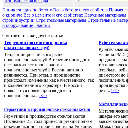
экономическая выгода
Энциклопедия по бетону
Все о бетоне и его свойства
Применен
о кирпиче
Все о цементе и его свойствах
Нерудные материалы
стройиндустрии
Строительные материалы
Строительные матери
и оборудование - часть 2
Смотрите так же другие статьи
Тенденции российского рынка
Рубительная
полиэтиленовых труб
Рубительная м
Тенденции российского рынка
машина РМ-5 (
полиэтиленовых труб В течение последних
предназначена
нескольких лет производство
технологическ
полиэтиленовых труб в России активно
(горбыль, рей
развивается. При этом, в производстве
диаметром до 1
происходят изменения как качественного, так
лесопиления, 
и количественного характера. В России
производства 
появляются новые производители
реза...
>>>
полиэтиленовы...
>>>
Металлическ
Герметики в производстве стеклопакетов
Металлически
Герметики в производстве стеклопакетов
шкафы-это мет
Последние 2-3 года принесли резкий подъем
высококачеств
объемов оконного производства на Украине.
0,6мм, оборуд