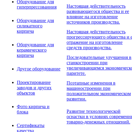
Оборудование для
Настоящая действительность
гиперпрессованния
развивающегося общества и ее
влияние на изготовление
Оборудование для
источников производства.
силикатного
кирпича
Настоящая действительность
прогрессирующего общества и 
отражение на изготовление
Оборудование для
средств производства.
керамического
кирпича
Последовательные улучшения в
станкостроении при
увеличивающемся экономическ
Другое оборудование
паритете.
Проектирование
Поэтапные изменения в
заводов и других
машиностроении при
объектов
положительном экономическом
развитии.
Фото кирпича и
Развитие технологической
блока
оснастки в условиях современн
товарно-денежных отношений.
Сертификаты
качества