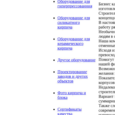
Оборудование для
Бизнес к
гиперпрессованния
изготовл
Строител
концепци
Оборудование для
В настоя
силикатного
работу р
кирпича
Необычно
людям в 
Оборудование для
Наша ком
керамического
отменным
кирпича
Исходя и
превосхо
Помогут 
Другое оборудование
нашей ф
Возможно
Проектирование
желания 
заводов и других
Показате
объектов
корпусов
Недалеко
строител
Фото кирпича и
Вариант 
блока
суммарны
Также сл
Сертификаты
современ
качества
материал