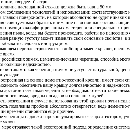
атации, твердеет быстро.
толщина наста данной стяжки должна быть равна 50 мм.
ом соблюдении технологий и использовании соответствующих и
и гладкой поверхности, на которой абсолютно не будет никаких 
во советуем вам обратить внимание на основные составляющие
ри помощи квалифицированных мастеров или специальных проп
вения пыли, когда вы будете производить работы по нанесению 
имея разную густоту может изменять свои основные свойства, в 
 забывать следовать инструкциям.
шающем периоде строительства либо при замене крыши, очень м
е время.
 российских зимах, цементно-песчаная черепица, способна экспл
ся большой надежностью.
теристикам такая черепица ничем не уступает натуральной, цена
и укладке.
остроенная на основе цементно-песочной кровли, имеет свои с
можность обеспечить вашу крышу долговечностью и надежностью,
м достоинствам такой черепицы необходимо отнести такие нема
уличного шума, вредных осадков и солнечных лучей.
сть возгорания в случае использования этой кровли почти исклю
сть появления пробоин абсолютно отвергается, ведь цементно-п
ии времени становится ещё прочнее.
зе черепицы надлежит проконсультироваться с архитектором, уче
е уклон.
 мере отражает такой всесторонний подход определение система