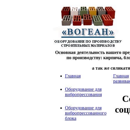
Основная деятельность нашего пре
по производству: кирпича, б
а так же силикат
Главная
Главная
развива
Оборудование для
вибропрессования
С
соц
Оборудование для
вибропрессованного
блока