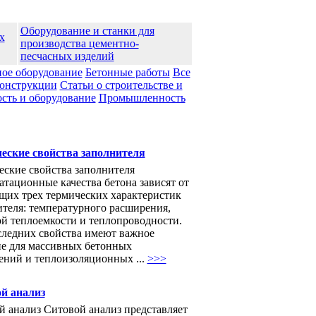
Оборудование и станки для
х
производства цементно-
песчасных изделий
ое оборудование
Бетонные работы
Все
конструкции
Статьи о строительстве и
ть и оборудование
Промышленноcть
еские свойства заполнителя
еские свойства заполнителя
тационные качества бетона зависят от
щих трех термических характеристик
ителя: температурного расширения,
ой теплоемкости и теплопроводности.
следних свойства имеют важное
ие для массивных бетонных
ений и теплоизоляционных ...
>>>
й анализ
й анализ Ситовой анализ представляет