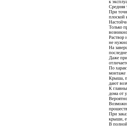
к эксплу
Средняя 
При точн
плоской 
Настойчи
Только п
возникно
Раствор 
не нужно
На завер
последне
Даже при
отличает
По харак
монтаже 
Крыша, п
дают воз
К главны
дома от 
Вероятно
Возможно
прошеств
При зака
крыши, е
В полной