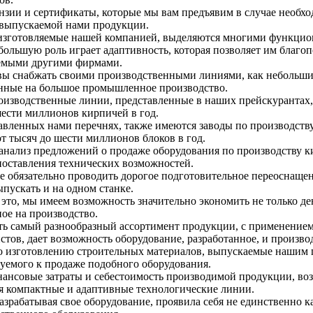
нзии и сертификаты, которые мы вам предъявим в случае необхо
 выпускаемой нами продукции.
изготовляемые нашей компанией, выделяются многими функцио
большую роль играет адаптивность, которая позволяет им благоп
емыми другими фирмами.
ы снабжать своими производственными линиями, как небольшие
нные на большое промышленное производство.
изводственные линии, представленные в наших прейскурантах,
шести миллионов кирпичей в год.
авленных нами перечнях, также имеются заводы по производству
от тысяч до шести миллионов блоков в год.
анализ предложений о продаже оборудования по производству ки
поставления технических возможностей.
е обязательно проводить дорогое подготовительное переоснаще
пускать и на одном станке.
это, мы имеем возможность значительно экономить не только де
ное на производство.
ь самый разнообразный ассортимент продукции, с применение
стов, дает возможность оборудование, разработанное, и произв
 изготовлению строительных материалов, выпускаемые нашим п
уемого к продаже подобного оборудования.
ансовые затраты и себестоимость производимой продукции, во
я компактные и адаптивные технологические линии.
азрабатывая свое оборудование, проявила себя не единственно 