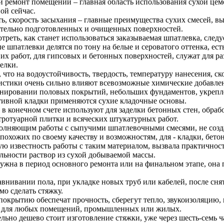
и ремонт помещений – главная область использования сухой цем
ой сейчас.
ь, скорость засыхания – главные преимущества сухих смесей, в
тельно подготовленных и очищенных поверхностей.
треть, как станет использоваться заказываемая шпатлевка, следу
е шпатлевки делятся по тону на белые и сероватого оттенка, ес
их работ, для гипсовых и бетонных поверхностей, служат для р
елки.
 что на водоустойчивость, твердость, температуру нанесения, ск
истики очень сильно влияют всевозможные химические добавлен
нировании половых покрытий, небольших фундаментов, укрепл
тивной кладки применяются сухие кладочные основы.
 в конечном счете используют для заделки бетонных стен, обра
тротуарной плитки и всяческих штукатурных работ.
олняющим работы с сыпучими шпатлевочными смесями, не созд
 похожих по своему качеству и возможностям, для - кладки, бето
ю известность работы с таким материалом, вызвала практичност
ельности раствор из сухой добываемой массы.
ужна в период основного ремонта или на финальном этапе, она п
внивании пола, при укладке новых труб или кабелей, после снят
мо сделать стяжку.
окрытию обеспечат прочность, сберегут тепло, звукоизоляцию,
 для любых помещений, промышленных или жилых.
льно дешево стоит изготовление стяжки, уже через шесть-семь ч