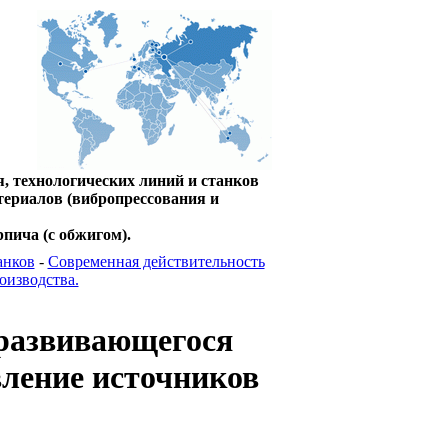
, технологических линий и станков
териалов (вибропрессования и
пича (с обжигом).
анков
-
Современная действительность
оизводства.
 развивающегося
вление источников