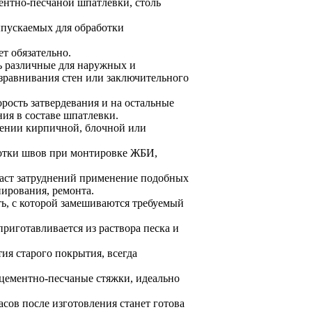
ентно-песчаной шпатлевки, столь
ыпускаемых для обработки
ет обязательно.
ть различные для наружных и
азравнивания стен или заключительного
орость затвердевания и на остальные
ия в составе шпатлевки.
ении кирпичной, блочной или
ботки швов при монтировке ЖБИ,
аст затруднений применение подобных
нирования, ремонта.
ь, с которой замешиваются требуемый
риготавливается из раствора песка и
ия старого покрытия, всегда
 цементно-песчаные стяжки, идеально
асов после изготовления станет готова