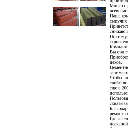
производ
Много пр
всевозмо
Наша ком
сыпучих 
Приветст
снижающе
Поэтому 
строитель
Компания
Вы стане
Приобрет
цехов.
Цементно
занимают
Чтобы вл
свойство
еще в 20
использо
Пользова
схватыва
Благодар
ремонта 
Где же е
песчаной 