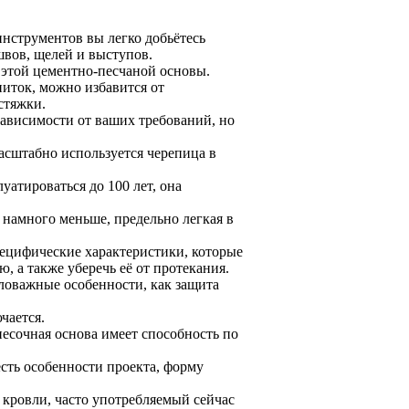
нструментов вы легко добьётесь
швов, щелей и выступов.
 этой цементно-песчаной основы.
иток, можно избавится от
стяжки.
зависимости от ваших требований, но
асштабно используется черепица в
уатироваться до 100 лет, она
 намного меньше, предельно легкая в
пецифические характеристики, которые
 а также уберечь её от протекания.
ловажные особенности, как защита
чается.
есочная основа имеет способность по
сть особенности проекта, форму
 кровли, часто употребляемый сейчас