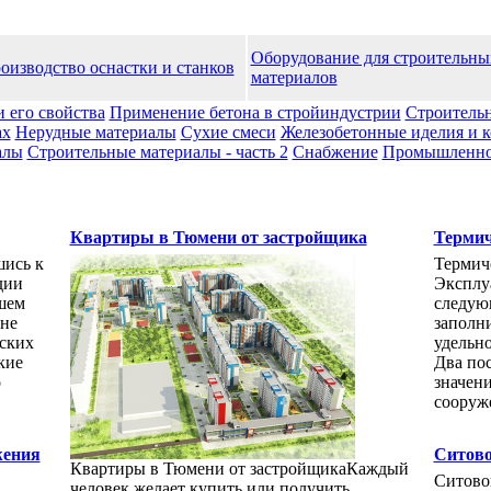
Оборудование для строительны
оизводство оснастки и станков
материалов
и его свойства
Применение бетона в стройиндустрии
Строительн
ах
Нерудные материалы
Сухие смеси
Железобетонные иделия и 
алы
Строительные материалы - часть 2
Снабжение
Промышленноc
Квартиры в Тюмени от застройщика
Термич
шись к
Термич
дии
Эксплуа
шем
следую
 не
заполн
ских
удельн
кие
Два по
о
значен
сооруж
жения
Ситово
Квартиры в Тюмени от застройщикаКаждый
Ситово
человек желает купить или получить