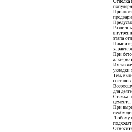
Отделка 
популярн
Прочност
предвари
Предусмо
Различны
внутренн
этапа отд
Помните,
характер
При бето
альтерна
Их также
укладки 
Тем, вып
составов
Возросшу
для деят
Стяжка н
цемента.
При выра
необходи
Любому п
подходят
Относите