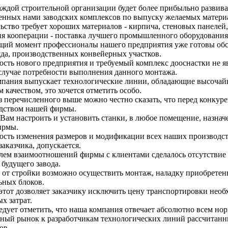
аждой строительной организации будет более прибыльно развива
енных нами заводских комплексов по выпуску желаемых матери
ьство требует хороших материалов - кирпича, стеновых панелей
я кооперации - поставка лучшего промышленного оборудования
щий момент профессионалы нашего предприятия уже готовы обс
яда, производственных конвейерных участков.
сть нового предприятия и требуемый комплекс дооснастки не я
случае потребности выполнения данного монтажа.
пания выпускает технологические линии, обладающие высочай
 качеством, это хочется отметить особо.
з перечисленного выше можно честно сказать, что перед конкуре
дством нашей фирмы.
Вам настроить и установить станки, в любое помещение, назнач
ирмы.
сть изменения размеров и модификации всех наших производст
заказчика, допускается.
лем взаимоотношений фирмы с клиентами сделалось отсутствие 
 будущего завода.
 от стройки возможно осуществить монтаж, наладку приобретен
ьных блоков.
этот дозволяет заказчику исключить цену транспортировки нео
х затрат.
едует отметить, что наша компания отвечает абсолютно всем нор
ный рынок к разработчикам технологических линий рассчитанн
ов.