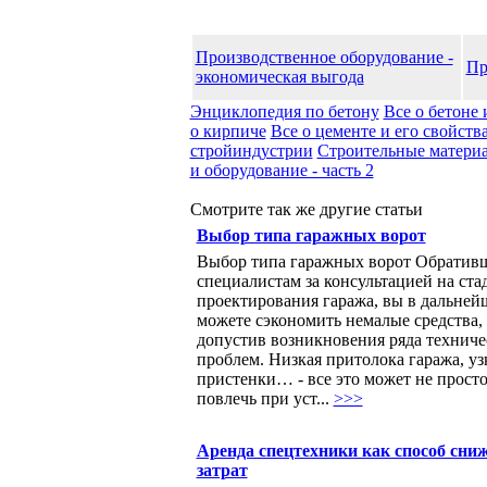
Производственное оборудование -
Пр
экономическая выгода
Энциклопедия по бетону
Все о бетоне 
о кирпиче
Все о цементе и его свойств
стройиндустрии
Строительные матери
и оборудование - часть 2
Смотрите так же другие статьи
Выбор типа гаражных ворот
Выбор типа гаражных ворот Обратив
специалистам за консультацией на ста
проектирования гаража, вы в дальней
можете сэкономить немалые средства,
допустив возникновения ряда техниче
проблем. Низкая притолока гаража, уз
пристенки… - все это может не прост
повлечь при уст...
>>>
Аренда спецтехники как способ сни
затрат