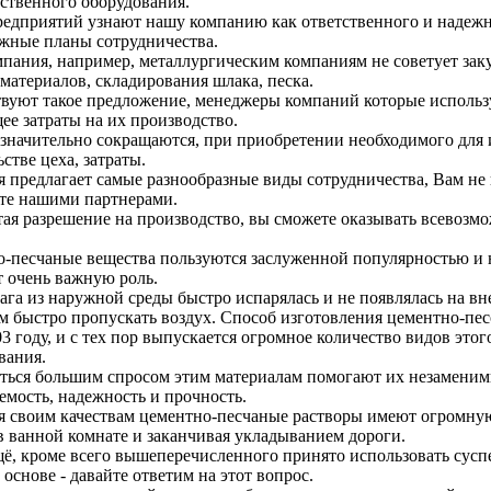
ственного оборудования.
едприятий узнают нашу компанию как ответственного и надежн
жные планы сотрудничества.
пания, например, металлургическим компаниям не советует заку
материалов, складирования шлака, песка.
вуют такое предложение, менеджеры компаний которые использу
е затраты на их производство.
значительно сокращаются, при приобретении необходимого для 
стве цеха, затраты.
 предлагает самые разнообразные виды сотрудничества, Вам не 
те нашими партнерами.
ая разрешение на производство, вы сможете оказывать всевозм
-песчаные вещества пользуются заслуженной популярностью и 
 очень важную роль.
ага из наружной среды быстро испарялась и не появлялась на в
м быстро пропускать воздух. Способ изготовления цементно-пе
03 году, и с тех пор выпускается огромное количество видов этог
вания.
ться большим спросом этим материалам помогают их незаменим
емость, надежность и прочность.
я своим качествам цементно-песчаные растворы имеют огромную
в ванной комнате и заканчивая укладыванием дороги.
щё, кроме всего вышеперечисленного принято использовать сус
основе - давайте ответим на этот вопрос.