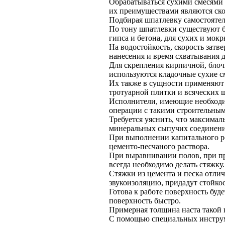
Обрабатываться сухими смесями 
их преимуществами являются ско
Подбирая шпатлевку самостоятельн
По тону шпатлевки существуют б
гипса и бетона, для сухих и м
На водостойкость, скорость затв
нанесения и время схватывания 
Для скрепления кирпичной, блоч
используются кладочные сухие с
Их также в сущности применяют 
тротуарной плитки и всяческих 
Исполнители, имеющие необходи
операции с такими строительным
Требуется уяснить, что максимал
минеральных сыпучих соединен
При выполнении капитального ре
цементо-песчаного раствора.
При выравнивании полов, при пр
всегда необходимо делать стяжку.
Стяжки из цемента и песка отли
звукоизоляцию, придадут стойко
Готова к работе поверхность буде
поверхность быстро.
Примерная толщина наста такой 
С помощью специальных инструм