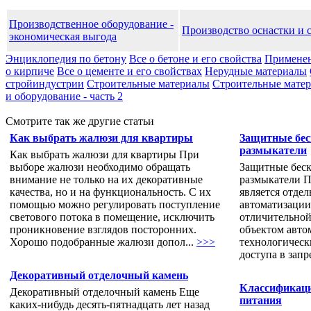
Производственное оборудование -
Производство оснастки и 
экономическая выгода
Энциклопедия по бетону
Все о бетоне и его свойства
Применен
о кирпиче
Все о цементе и его свойствах
Нерудные материалы
стройиндустрии
Строительные материалы
Строительные матери
и оборудование - часть 2
Смотрите так же другие статьи
Как выбрать жалюзи для квартиры
Защитные бес
размыкатели
Как выбрать жалюзи для квартиры При
выборе жалюзи необходимо обращать
Защитные беск
внимание не только на их декоративные
размыкатели 
качества, но и на функциональность. С их
является отде
помощью можно регулировать поступление
автоматизации
светового потока в помещение, исключить
отличительной 
проникновение взглядов посторонних.
объектом авто
Хорошо подобранные жалюзи допол...
>>>
технологическ
доступа в запр
Декоративный отделочный камень
Классификаци
Декоративный отделочный камень Еще
питания
каких-нибудь десять-пятнадцать лет назад