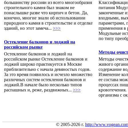
большинству россиян из всего многообразия
Классификаци
строительного камня был знаком не
питания Модул
понаслышке разве что кирпич и бетон. Да,
законченные и
конечно, многие знали об использовании
входными, вы
природного камня в строительстве и отделке
параметрами, 
зданий, но этот замеча...
>>>
применения в 
Модульные ист
по типу преобр
Остекление балконов и лоджий на
российском рынке
Методы очис
Остекление балконов и лоджий на
российском рынке Остекление балконов и
Методы очистк
лоджий широко практикуется в Москве
живого органи
приблизительно с начала девяностых годов.
содержание во
За это время появилось и исчезло множество
Изменение кол
различных систем остекления балконов и
ее состава мо
лоджий.В начале было несколько типов
процессах пищ
распашных и, реже, раздвижных...
>>>
кровотечения.
организма с ок
© 2005-2026 г.
http://www.vogean.co