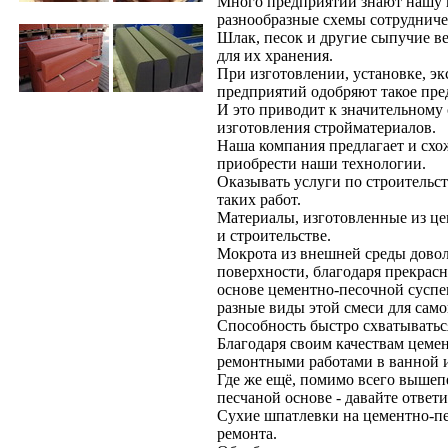
Много предприятий знают нашу 
разнообразные схемы сотрудниче
Шлак, песок и другие сыпучие в
для их хранения.
При изготовлении, установке, э
предприятий одобряют такое пре
И это приводит к значительному 
изготовления стройматериалов.
Наша компания предлагает и схо
приобрести наши технологии.
Оказывать услуги по строительст
таких работ.
Материалы, изготовленные из це
и строительстве.
Мокрота из внешней среды довол
поверхности, благодаря прекрас
основе цементно-песочной суспе
разные виды этой смеси для сам
Способность быстро схватыватьс
Благодаря своим качествам цеме
ремонтными работами в ванной и
Где же ещё, помимо всего вышеп
песчаной основе - давайте ответи
Сухие шпатлевки на цементно-пе
ремонта.