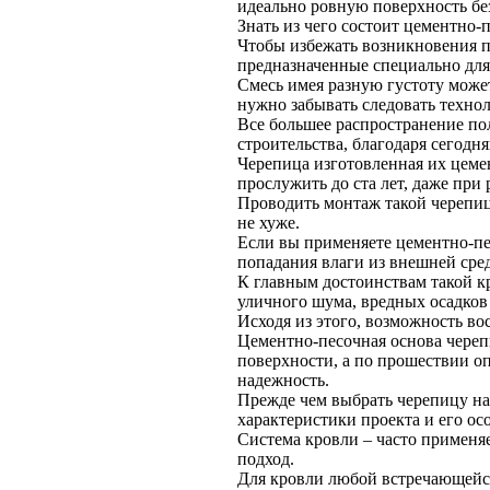
идеально ровную поверхность бе
Знать из чего состоит цементно-
Чтобы избежать возникновения п
предназначенные специально для
Смесь имея разную густоту может
нужно забывать следовать техно
Все большее распространение по
строительства, благодаря сегод
Черепица изготовленная их цеме
прослужить до ста лет, даже при
Проводить монтаж такой черепиц
не хуже.
Если вы применяете цементно-пе
попадания влаги из внешней сред
К главным достоинствам такой к
уличного шума, вредных осадков
Исходя из этого, возможность в
Цементно-песочная основа чере
поверхности, а по прошествии о
надежность.
Прежде чем выбрать черепицу на
характеристики проекта и его ос
Система кровли – часто примен
подход.
Для кровли любой встречающейся