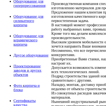
Оборудование для
Производственная компания спе
гиперпрессованния
изготовлению материалов для п
Предложение нашим клиентам пр
изготовления качественного кирп
Оборудование для
первостепенная задача.
силикатного
В настоящий момент профессиона
кирпича
работу выбранных вами, промы
Кроме того мы делаем комплексн
Оборудование для
производительности.
керамического
Высоким уровнем мобильности о
кирпича
хочется направить Ваше внимани
Несомненно, что все перечислен
конкурентами.
Другое оборудование
Приобретенные Вами станки, на
настроят их.
Проектирование
Допускается возможность измене
заводов и других
всех технологических линий.
объектов
Подряд строительства зданий нов
сравнительно с другими.
Наладку, монтаж, доставку прио
Фото кирпича и
недалеко от объекта строительств
блока
Из совокупных расходов заказчи
материалов.
Сертификаты
Нынешний индустриальный рынок
качества
выпуска стройматериалов, значи