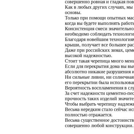
совершенно ровная и гладкая пов
Как в любых других случаях, мы
основы.
Только при помощи опытных мас
когда вы будете выполнять рабо
Консистенция смеси значительно 
необходимо соблюдать технологи
Благодаря новейшим технологиям
крыши, получает все большее ра
Даже при российских зимах, цеме
высокой надежностью.
Стоит такая черепица много мень
Если для перекрытия дома вы вы
абсолютно никакие разрушения и
Ни сильные ливни, ни солнечная 
его перекрытии была использован
Вероятность воспламенения в слу
За счет надежности цементно-пес
прочность таких изделий значите
Чтобы выбрать черепицу надлежи
Весьма нередким стало сейчас ис
полностью отражается.
Весьма существенное достоинств
совершенно любой конструкции.