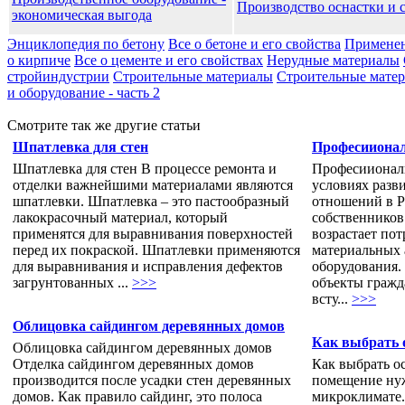
Производство оснастки и 
экономическая выгода
Энциклопедия по бетону
Все о бетоне и его свойства
Применен
о кирпиче
Все о цементе и его свойствах
Нерудные материалы
стройиндустрии
Строительные материалы
Строительные матери
и оборудование - часть 2
Смотрите так же другие статьи
Шпатлевка для стен
Професиионал
Шпатлевка для стен В процессе ремонта и
Професииональ
отделки важнейшими материалами являются
условиях раз
шпатлевки. Шпатлевка – это пастообразный
отношений в Р
лакокрасочный материал, который
собственников 
применятся для выравнивания поверхностей
возрастает пот
перед их покраской. Шпатлевки применяются
материальных а
для выравнивания и исправления дефектов
оборудования. 
загрунтованных ...
>>>
объекты гражд
всту...
>>>
Облицовка сайдингом деревянных домов
Как выбрать 
Облицовка сайдингом деревянных домов
Отделка сайдингом деревянных домов
Как выбрать о
производится после усадки стен деревянных
помещение нуж
домов. Как правило сайдинг, это полоса
микроклимате.