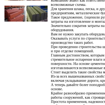
Компанию знают как ответственн
всевозможные схемы.
Для хранения шлака, песка, и др
предприятиям, металлические бу
Такое предложение, {оценили ру
затраты на изготовление и монта
Значительно сократив затраты н
оборудования.
Вам не нужно закупать оборудов
Оказывать услуги по строительст
производство таких работ.
При проведении строительства 
и при отделке помещений.
Главным достоинством, которым о
стремительное испарение влаги 
поверхности. На основе цементн
изготавливаются всевозможные в
Стоит выделить такие свойства м
Из-за всех вышеназванных свой
включая укладывание дороги, кр
А теперь давайте более поподро
основе.
Крайне разнообразно применени
работы сооружений, как строящих
Простота применения, надежност