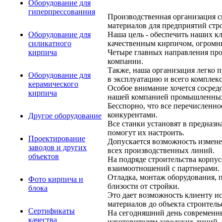
Оборудование для
гиперпрессованния
Производственная организация с
материалов для предприятий ст
Наша цель - обеспечить наших кл
Оборудование для
качественным кирпичом, огромны
силикатного
Четыре главных направления про
кирпича
компании.
Также, наша организация легко п
Оборудование для
в эксплуатацию и всего комплек
керамического
Особое внимание хочется сосред
кирпича
нашей компанией промышленны
Бесспорно, что все перечисленн
конкурентами.
Другое оборудование
Все станки установят в предназ
помогут их настроить.
Проектирование
Допускается возможность изменен
заводов и других
всех производственных линий.
объектов
На подряде строительства корпус
взаимоотношений с партнерами.
Отладка, монтаж оборудования, 
Фото кирпича и
близости от стройки.
блока
Это дает возможность клиенту и
материалов до объекта строитель
Сертификаты
На сегодняшний день современны
качества
изготовителям заводских линий, 