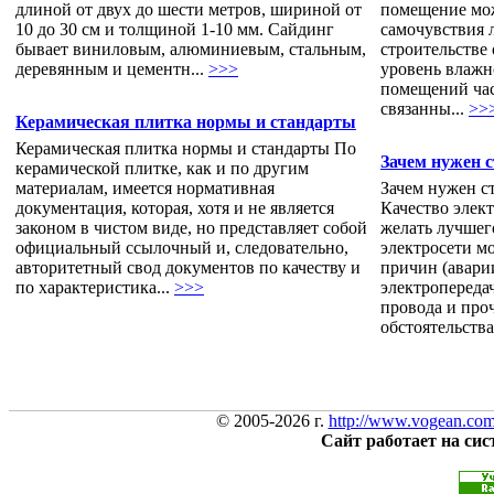
длиной от двух до шести метров, шириной от
помещение мож
10 до 30 см и толщиной 1-10 мм. Сайдинг
самочувствия 
бывает виниловым, алюминиевым, стальным,
строительстве
деревянным и цементн...
>>>
уровень влажн
помещений час
связанны...
>>
Керамическая плитка нормы и стандарты
Керамическая плитка нормы и стандарты По
Зачем нужен 
керамической плитке, как и по другим
материалам, имеется нормативная
Зачем нужен с
документация, которая, хотя и не является
Качество элек
законом в чистом виде, но представляет собой
желать лучшего
официальный ссылочный и, следовательно,
электросети м
авторитетный свод документов по качеству и
причин (авари
по характеристика...
>>>
электропереда
провода и про
обстоятельства
© 2005-2026 г.
http://www.vogean.co
Сайт работает на си