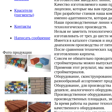
Качество изготовляемого нами 
лицензии, которые мы вам предъ
Красители
При разработке станков наша ко
(пигменты)
именно адаптивности, которая д
Наши производственные линии мо
Контакты
технологических производств.
Нельзя не заметить технологиче
изготавливать от трех до шести 
Написать сообщение
Имеется в каталоге станков и ин
диапазоном производства от пяти
После сравнения технических ха
Фото продукции
изготовлению кирпича.
Совсем не обязательно проводит
стройматериалы можно выпускать
Применяя этот результат, мы эко
стройматериалов.
Оборудование, сконструированно
разнообразный ассортимент прод
Оборудование, для производства
дешевле, аналогичного оборудов
Производственное оборудование,
производственных площадках, зн
За время работы на рынке технол
качественного оборудования.