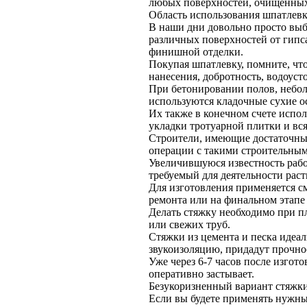
любых поверхностей, очищенных
Область использования шпатлевки
В наши дни довольно просто выб
различных поверхностей от гипса
финишной отделки.
Покупая шпатлевку, помните, что
нанесения, добротность, водоуст
При бетонировании полов, небо
используются кладочные сухие о
Их также в конечном счете испо
укладки тротуарной плитки и вс
Строители, имеющие достаточный
операции с такими строительным
Увеличившуюся известность рабо
требуемый для деятельности раст
Для изготовления применяется с
ремонта или на финальном этапе 
Делать стяжку необходимо при п
или свежих труб.
Стяжки из цемента и песка идеа
звукоизоляцию, придадут прочно
Уже через 6-7 часов после изгото
оперативно застывает.
Безукоризненный вариант стяжки 
Если вы будете применять нужны