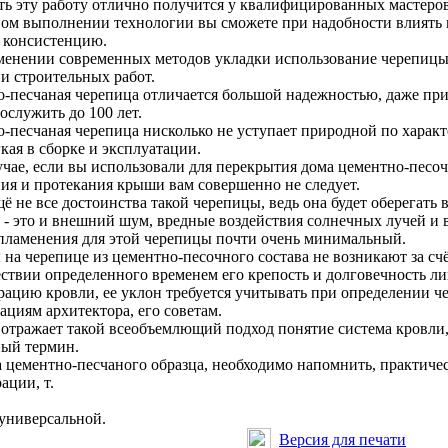
ь эту работу отлично получится у квалифицированных мастеров
ом выполнении технологии вы сможете при надобности влиять на
о консистенцию.
енении современных методов укладки использование черепицы 
и строительных работ.
-песчаная черепица отличается большой надежностью, даже при
ослужить до 100 лет.
-песчаная черепица нисколько не уступает природной по характ
кая в сборке и эксплуатации.
учае, если вы использовали для перекрытия дома цементно-песоч
ия и протекания крыши вам совершенно не следует.
щё не все достоинства такой черепицы, ведь она будет оберегать
 - это и внешний шум, вредные воздействия солнечных лучей и
пламенения для этой черепицы почти очень минимальный.
на черепице из цементно-песочного состава не возникают за счёт
ствии определенного временем его крепость и долговечность ли
ацию кровли, ее уклон требуется учитывать при определении ч
ациям архитектора, его советам.
отражает такой всеобъемлющий подход понятие система кровли,
ый термин.
 цементно-песчаного образца, необходимо напомнить, практиче
ации, т.
 универсальной.
Версия для печати