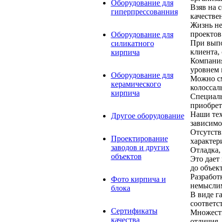
Оборудование для
Взяв на 
гиперпрессованния
качестве
Жизнь не
проектов
Оборудование для
При выпо
силикатного
клиента,
кирпича
Компания
уровнем 
Оборудование для
Можно см
керамического
колоссал
кирпича
Специаль
приобрет
Наши тех
Другое оборудование
зависимо
Отсутств
Проектирование
характер
заводов и других
Отладка,
объектов
Это дает
до объект
Разработ
Фото кирпича и
немыслим
блока
В виде г
соответс
Сертификаты
Множеств
качества
отличия,