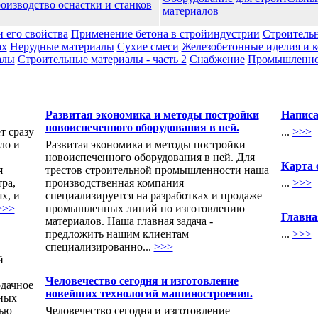
оизводство оснастки и станков
материалов
и его свойства
Применение бетона в стройиндустрии
Строительн
ах
Нерудные материалы
Сухие смеси
Железобетонные иделия и 
алы
Строительные материалы - часть 2
Снабжение
Промышленноc
Развитая экономика и методы постройки
Написа
новоиспеченного оборудования в ней.
т сразу
...
>>>
ло и
Развитая экономика и методы постройки
новоиспеченного оборудования в ней. Для
Карта 
я
трестов строительной промышленности наша
ра,
производственная компания
...
>>>
х, и
специализируется на разработках и продаже
>>>
промышленных линий по изготовлению
Главна
материалов. Наша главная задача -
предложить нашим клиентам
...
>>>
специализированно...
>>>
й
Человечество сегодня и изготовление
рдачное
новейших технологий машиностроения.
сных
тью
Человечество сегодня и изготовление