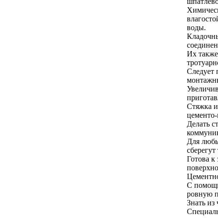
шпатлево
Химическ
влагосто
воды.
Кладочны
соединен
Их также
тротуарн
Следует 
монтажны
Увеличив
приготав
Стяжка и
цементо-
Делать с
коммуник
Для любы
сберегут
Готова к
поверхно
Цементно
С помощь
ровную п
Знать из
Специаль