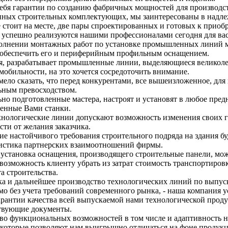
себя гарантии по созданию фабричных мощностей для производс
нных строительных комплектующих, мы заинтересованы в надл
 стоит на месте, две пары спроектированных и готовых к при
 успешно реализуются нашими профессионалами сегодня для вас
лнении монтажных работ по установке промышленных линий м
 обеспечить его и периферийным профильным оснащением.
, разрабатывает промышленные линии, выделяющиеся великол
мобильности, на это хочется сосредоточить внимание.
ело сказать, что перед конкурентами, все вышеизложенное, для
ьным превосходством.
но подготовленные мастера, настроят и установят в любое пре
енные Вами станки.
нологические линии допускают возможность изменения своих г
сти от желания заказчика.
ие настойчивого требования строительного подряда на здания б
истика партнерских взаимоотношений фирмы.
 установка оснащения, производящего строительные панели, мож
 возможность клиенту убрать из затрат стоимость транспортиро
а строительства.
ка и дальнейшее производство технологических линий по выпус
о без учета требований современного рынка, - наша компания ус
арантии качества всей выпускаемой нами технологической прод
твующие документы.
о функциональных возможностей в том числе и адаптивность на
 которые позволяют нам выигрышно отличаться на фоне продукц