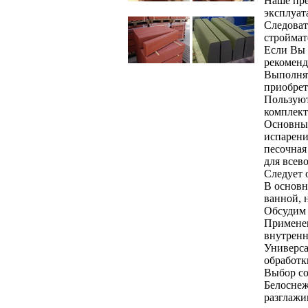
Наше пре
эксплуат
Следоват
строймат
Если Вы 
рекоменд
Выполнят
приобрет
Пользуют
комплект
Основным
испарени
песочная
для всев
Следует 
В основн
ванной, н
Обсудим 
Применен
внутренн
Универса
обработк
Выбор со
Белоснеж
разглажи