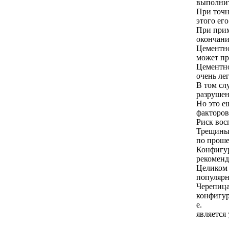
выполнит
При точн
этого ег
При прим
окончани
Цементно
может пр
Цементно
очень лег
В том сл
разрушен
Но это е
факторов
Риск вос
Трещины 
по проше
Конфигур
рекоменд
Целиком 
популярн
Черепица
конфигур
е.
является