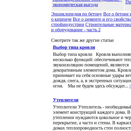
Пр
экономическая выгода
Энциклопедия по бетону
Все о бетоне 
о кирпиче
Все о цементе и его свойств
стройиндустрии
Строительные матери
и оборудование - часть 2
Смотрите так же другие статьи
Выбор типа кровли
Выбор типа кровли Кровля выполняе
несколько функций: обеспечивают теп
звукоизоляцию помещений, являются
декоративным элементом дома. Кровл
принимает на себя основные удары вет
дождя, снега, а, в экстренных ситуация
огня. Мы не будем здесь обсуждат...
Утеплители
Утеплители Утеплитель - необходимы
элемент конструкций каждого дома. В
утеплении нуждаются цокольное и че
перекрытие, а часто и стены. В карка
домах теплопроводность стен полнос