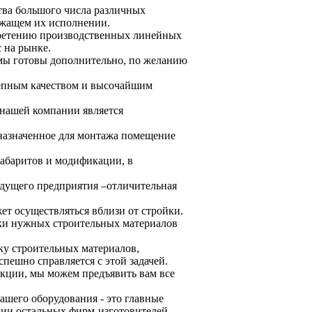
тва большого числа различных
ежащем их исполнении.
обретению производственных линейных
 на рынке.
ы готовы дополнительно, по желанию
епным качеством и высочайшим
 нашей компании является
дназначенное для монтажа помещение
абаритов и модификации, в
удущего предприятия –отличительная
ет осуществляться вблизи от стройки.
вки нужных строительных материалов
ку строительных материалов,
пешно справляется с этой задачей.
укции, мы можем предъявить вам все
шего оборудования - это главные
ии остальных фирм-изготовителей.