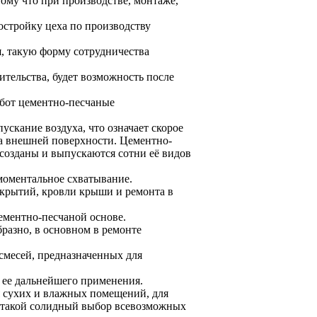
му что при производстве, монтаже,
остройку цеха по производству
я, такую форму сотрудничества
ительства, будет возможность после
абот цементно-песчаные
скание воздуха, что означает скорое
на внешней поверхности. Цементно-
 созданы и выпускаются сотни её видов
 моментальное схватывание.
крытий, кровли крыши и ремонта в
ементно-песчаной основе.
разно, в основном в ремонте
смесей, предназначенных для
 ее дальнейшего применения.
я сухих и влажных помещений, для
т такой солидный выбор всевозможных