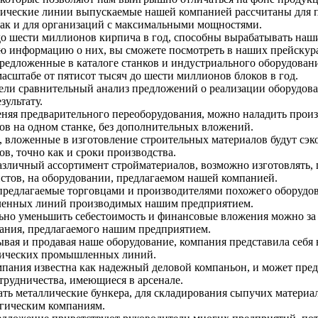
ические линии выпускаемые нашей компанией рассчитаны для п
так и для организаций с максимальными мощностями.
до шести миллионов кирпича в год, способны вырабатывать наш
ю информацию о них, вы сможете посмотреть в наших прейскур
редложенные в каталоге станков и индустриального оборудован
масштабе от пятисот тысяч до шести миллионов блоков в год.
ли сравнительный анализ предложений о реализации оборудова
зультату.
няя предварительного переоборудования, можно наладить прои
ов на одном станке, без дополнительных вложений.
, вложенные в изготовление строительных материалов будут сэ
ов, точно как и сроки производства.
зличный ассортимент стройматериалов, возможно изготовлять, п
стов, на оборудовании, предлагаемом нашей компанией.
предлагаемые торговцами и производителями похожего оборудов
енных линий производимых нашим предприятием.
ьно уменьшить себестоимость и финансовые вложения можно за 
ания, предлагаемого нашим предприятием.
ывая и продавая наше оборудование, компания представила себя 
гических промышленных линий.
пания известна как надежный деловой компаньон, и может пред
трудничества, имеющиеся в арсенале.
ать металлические бункера, для складирования сыпучих материа
гическим компаниям.