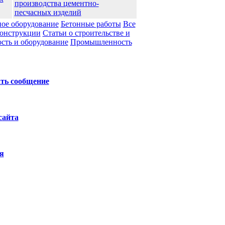
производства цементно-
песчасных изделий
ое оборудование
Бетонные работы
Все
конструкции
Статьи о строительстве и
ть и оборудование
Промышленноcть
ть сообщение
сайта
я