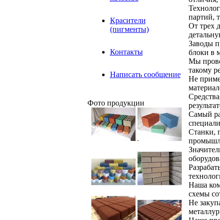
Технолог
партий, 
Красители
От трех 
(пигменты)
детальну
Заводы п
Контакты
блоки в 
Мы прове
такому ре
Написать сообщение
Не приме
материал
Средства
Фото продукции
результат
Самый ра
специали
Станки, 
промышл
Значител
оборудов
Разрабат
техноло
Наша ком
схемы со
Не закуп
металлур