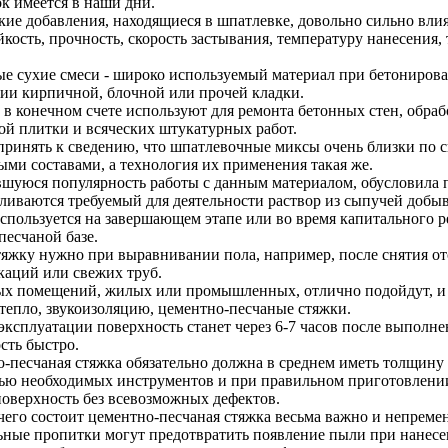
к имеется в наши дни.
ие добавления, находящиеся в шпатлевке, довольно сильно влияю
йкость, прочность, скорость застывания, температуру нанесения,
е сухие смеси - широко используемый материал при бетониров
ии кирпичной, блочной или прочей кладки.
 в конечном счете используют для ремонта бетонных стен, обр
ой плитки и всяческих штукатурных работ.
принять к сведению, что шпатлевочные миксы очень близки по 
ми составами, а технология их применения такая же.
шуюся популярность работы с данным материалом, обусловила п
ливаются требуемый для деятельности раствор из сыпучей добы
спользуется на завершающем этапе или во время капитального ре
песчаной базе.
тяжку нужно при выравнивании пола, например, после снятия о
аций или свежих труб.
х помещений, жилых или промышленных, отлично подойдут, и о
 тепло, звукоизоляцию, цементно-песчаные стяжки.
 эксплуатации поверхность станет через 6-7 часов после выполне
сть быстро.
-песчаная стяжка обязательно должна в среднем иметь толщину
ю необходимых инструментов и при правильном приготовлении 
оверхность без всевозможных дефектов.
 чего состоит цементно-песчаная стяжка весьма важно и непреме
ные пропитки могут предотвратить появление пыли при нанесен