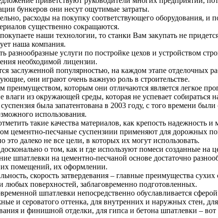
дложение приветствуют руководители многих предприятий, пото
ации бункеров они несут ощутимые затраты.
ельно, расходы на покупку соответствующего оборудования, и п
ериалов существенно сокращаются.
покупаете наши технологии, то станки Вам закупать не придетс
ует наша компания.
ь разнообразные услуги по постройке цехов и устройством стро
ения необходимой лицензии.
ся заслуженной популярностью, на каждом этапе отделочных р
ующие, они играют очень важную роль в строительстве.
 преимуществом, которым они отличаются является легкое пропу
е влаги из окружающей среды, которая не успевает собираться 
 суспензия была запатентована в 2003 году, с того времени были
озможного использования.
отметить такие качества материалов, как крепость надежность и
ом цементно-песчаные суспензиии применяют для дорожных по
о это далеко не все цели, в которых их могут использовать.
досконально о том, как и где используют помеси созданные на ц
ие шпатлевки на цементно-песчаной основе достаточно разнооб
их помещений, их оформлении.
льность, скорость затвердевания – главные преимущества сухих 
и любых поверхностей, заблаговременно подготовленных.
временной шпатлевки непосредственно обуславливается сферой
ные и сероватого оттенка, для внутренних и наружных стен, дл
вания и финишной отделки, для гипса и бетона шпатлевки – во