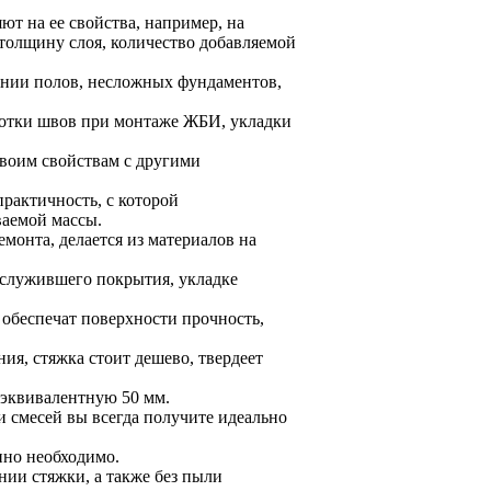
т на ее свойства, например, на
 толщину слоя, количество добавляемой
ании полов, несложных фундаментов,
аботки швов при монтаже ЖБИ, укладки
своим свойствам с другими
рактичность, с которой
ваемой массы.
монта, делается из материалов на
тслужившего покрытия, укладке
беспечат поверхности прочность,
ния, стяжка стоит дешево, твердеет
 эквивалентную 50 мм.
смесей вы всегда получите идеально
нно необходимо.
ии стяжки, а также без пыли