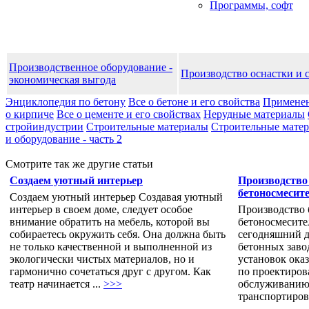
Программы, софт
Производственное оборудование -
Производство оснастки и 
экономическая выгода
Энциклопедия по бетону
Все о бетоне и его свойства
Применен
о кирпиче
Все о цементе и его свойствах
Нерудные материалы
стройиндустрии
Строительные материалы
Строительные матери
и оборудование - часть 2
Смотрите так же другие статьи
Создаем уютный интерьер
Производство
бетоносмесит
Создаем уютный интерьер Создавая уютный
интерьер в своем доме, следует особое
Производство 
внимание обратить на мебель, которой вы
бетоносмесите
собираетесь окружить себя. Она должна быть
сегодняшний д
не только качественной и выполненной из
бетонных заво
экологически чистых материалов, но и
установок ока
гармонично сочетаться друг с другом. Как
по проектиров
театр начинается ...
>>>
обслуживанию 
транспортировк