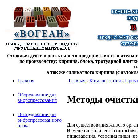
Основная деятельность нашего предприятия: строительств
по производству: кирпича, блока, тротуарной плитк
г
а так же силикатного кирпича (с автокл
Главная
Главная
-
Каталог статей
-
Промы
Оборудование для
Методы очистк
вибропрессования
Оборудование для
вибропрессованного
Для существования живого орган
блока
Изменение количества потребляе
пищеварения, усвоения пищи, кр