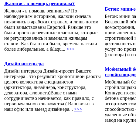
Жалюзи - в помощь ревнивым?
Бетон: мини-
Жалюзи - в помощь ревнивым? По
наблюдениям историков, жалюзи сначала
Бетон: мини-
появились в арабских странах, и лишь потом
Возросший об
были заимствованы Европой. Раньше это
домостроения,
были просто деревянные пластины, которые
промышленно-г
не регулировались и заменяли жильцам
строительной 
ставни. Как бы то ни было, времена настали
деятельность о
более либеральные, а &laqu...
>>>
услуг по произ
(раствора) и из
Дизайн интерьера
Мобильный бе
Дизайн интерьера Дизайн-проект Вашего
стройплощадк
интерьера - это результат кропотливой работы
целого коллектива специалистов
Мобильный бе
(архитектора, дизайнера, конструктора,
стройплощадк
декоратора, флориста)Ваше с нами
Конкурентоспо
сотрудничество начинается, как правило, с
бетона определ
первоначального знакомства ( Ваш визит в
ассортиментом
наш офис или выезд дизайнера...
>>>
способностью 
удаленные об
завод на круп