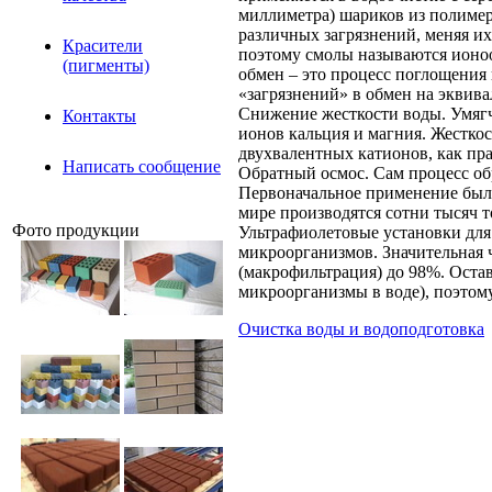
миллиметра) шариков из полиме
различных загрязнений, меняя их
Красители
поэтому смолы называются ионо
(пигменты)
обмен – это процесс поглощени
«загрязнений» в обмен на эквива
Снижение жесткости воды. Умягч
Контакты
ионов кальция и магния. Жесткос
двухвалентных катионов, как пра
Написать сообщение
Обратный осмос. Сам процесс обр
Первоначальное применение было
мире производятся сотни тысяч т
Фото продукции
Ультрафиолетовые установки для
микроорганизмов. Значительная ч
(макрофильтрация) до 98%. Оста
микроорганизмы в воде), поэтом
Очистка воды и водоподготовка