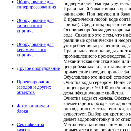
Оборудование для
поддерживает температуру тела.
гиперпрессованния
Правильный баланс воды в орган
одинаково. При нарушении балан
В практически любой воде обита
Оборудование для
грибки). Среди микроорганизмов 
силикатного
Основная проблема для здоровья
кирпича
воде. Связанно это с тем, что и
различные органические и неорг
Оборудование для
употребления загрязненной воды
керамического
Правильная очистка воды - не то
кирпича
промышленного производства. С
Механическая очистка воды или 
центробежных сил, отстаивание
Другое оборудование
применение находит процесс фил
Обусловлено это низкой стоимос
Проектирование
Очистка воды серебром. Ионы се
заводов и других
концентрациях 50-100 мкг/л ион
объектов
дезъинфецирующие свойства.
Очистка воды от железа. Обезжел
элементарного обзора методов о
Фото кирпича и
оправданного метода очистки, к
блока
существует. Выбор конкретного м
делает водоподготовку, и от спе
Метод очистки воды с помощью
Сертификаты
применяется в водоочистке с сер
качества