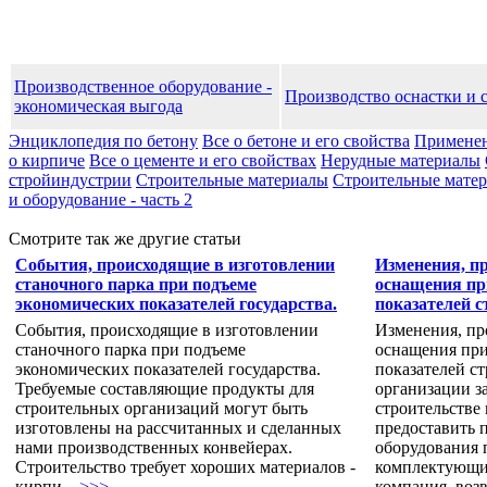
Производственное оборудование -
Производство оснастки и 
экономическая выгода
Энциклопедия по бетону
Все о бетоне и его свойства
Применен
о кирпиче
Все о цементе и его свойствах
Нерудные материалы
стройиндустрии
Строительные материалы
Строительные матери
и оборудование - часть 2
Смотрите так же другие статьи
События, происходящие в изготовлении
Изменения, п
станочного парка при подъеме
оснащения пр
экономических показателей государства.
показателей с
События, происходящие в изготовлении
Изменения, пр
станочного парка при подъеме
оснащения при
экономических показателей государства.
показателей с
Требуемые составляющие продукты для
организации з
строительных организаций могут быть
строительстве
изготовлены на рассчитанных и сделанных
предоставить 
нами производственных конвейерах.
оборудования 
Строительство требует хороших материалов -
комплектующих
кирпи...
>>>
компания, возв