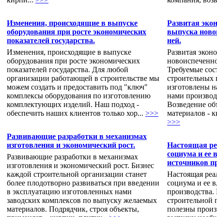
Изменения, происходящие в выпуске
Развитая эко
оборудования при росте экономических
выпуска ново
показателей государства.
ней.
Изменения, происходящие в выпуске
Развитая экон
оборудования при росте экономических
новоиспеченно
показателей государства. Для любой
Требуемые сос
организации работающей в строительстве мы
строительных 
можем создать и предоставить под "ключ"
изготовлены н
комплексы оборудования по изготовлению
нами производ
комплектующих изделий. Наш подход -
Возведение об
обеспечить наших клиентов только хор...
>>>
материалов - к
>>>
Развивающие разработки в механизмах
изготовления и экономический рост.
Настоящая ре
социума и ее 
Развивающие разработки в механизмах
источников п
изготовления и экономический рост. Бизнес
каждой строительной организации станет
Настоящая реа
более плодотворно развиваться при введении
социума и ее 
в эксплуатацию изготовленных нами
производства.
заводских комплексов по выпуску желаемых
строительной 
материалов. Подрядчик, строя объекты,
полезны прои