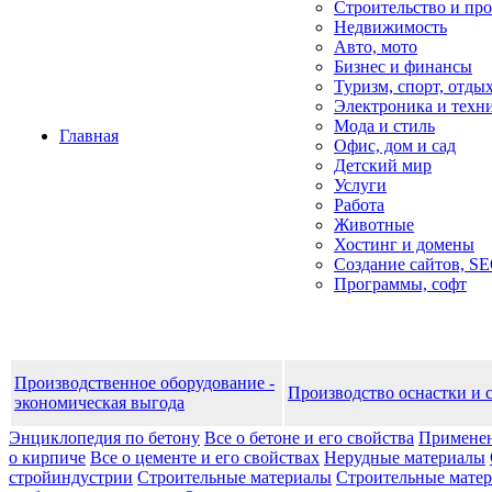
Строительство и пр
Недвижимость
Авто, мото
Бизнес и финансы
Туризм, спорт, отды
Электроника и техн
Мода и стиль
Главная
Офис, дом и cад
Детский мир
Услуги
Работа
Животные
Хостинг и домены
Создание сайтов, S
Программы, софт
Производственное оборудование -
Производство оснастки и 
экономическая выгода
Энциклопедия по бетону
Все о бетоне и его свойства
Применен
о кирпиче
Все о цементе и его свойствах
Нерудные материалы
стройиндустрии
Строительные материалы
Строительные матери