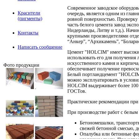
Современное заводское оборудова
Красители
очередь, является одним из глав
(пигменты)
ровной поверхностью. Проверку 
часть белого цемента завод эксп
Нидерланды, Литву и т.д.). Нач
Контакты
крупными производителями отде
“Анкер”, “Архикамень”, “Боларис
Написать сообщение
Цемент "HOLCIM" имеет высокий
использовать его для получения 
искусственного камня и кирпича,
Фото продукции
обеспечивает получение превосх
Белый портландцемент "HOLCIM" 
можно эксплуатировать в условия
HOLCIM выдерживает более 100 ц
ГОСТов.
Практические рекомендации при 
При производстве работ с белы
Бетономешалки, транспортн
свежей бетонной смесью, д
Опалубка или бетонные фо