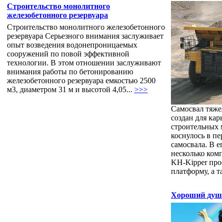
Строительство монолитного
железобетонного резервуара
Строительство монолитного железобетонного
резервуара Серьезного внимания заслуживает
опыт возведения водонепроницаемых
сооружений по повой эффективной
технологии. В этом отношении заслуживают
внимания работы по бетонированию
железобетонного резервуара емкостью 2500
м3, диаметром 31 м и высотой 4,05...
>>>
Самосвал тяже
создан для кар
строительных 
коснулось в п
самосвала. В 
несколько ком
KH-Kipper про
платформу, а т
Хороший душ 