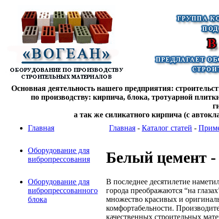
Основная деятельность нашего предприятия: строительств
по производству: кирпича, блока, тротуарной плитк
г
а так же силикатного кирпича (с автокл
Главная
Главная
-
Каталог статей
-
Приме
Оборудование для
Белый цемент -
вибропрессования
В последнее десятилетие намети
Оборудование для
города преображаются “на глазах
вибропрессованного
множество красивых и оригинал
блока
комфортабельности. Производите
качественных строительных мате