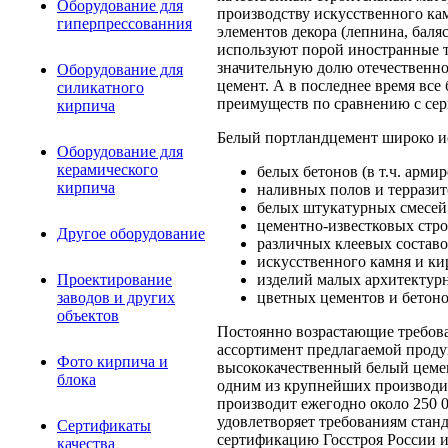
Оборудование для
производству искусственного кам
гиперпрессованния
элементов декора (лепнина, баля
используют порой иностранные те
значительную долю отечественно
Оборудование для
цемент. А в последнее время вс
силикатного
преимуществ по сравнению с серы
кирпича
Белый портландцемент широко ис
Оборудование для
керамического
белых бетонов (в т.ч. арми
кирпича
наливных полов и террази
белых штукатурных смесей 
цементно-известковых стро
Другое оборудование
различных клеевых составо
искусственного камня и ки
изделий малых архитектурн
Проектирование
цветных цементов и бетоно
заводов и других
объектов
Постоянно возрастающие требова
ассортимент предлагаемой проду
Фото кирпича и
высококачественный белый цемен
блока
одним из крупнейших производите
производит ежегодно около 250 
удовлетворяет требованиям стан
Сертификаты
сертификацию Госстроя России и
качества