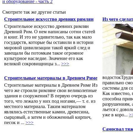
и оборудование - часть 2
Смотрите так же другие статьи
Строительное искусство древних римлян
Из чего сдела
Строительное искусство древних римлян
Древний Рим. О нем написаны сотни статей
и книг. И это не удивительно, так как мало
государств, которые бы оставили в истории
мировой цивилизации такой яркий след и
завещали бы потомкам такое огромное
культурное наследие. Значение его как
великой сокровищницы з...
>>>
водостокТрудн
Строительные материалы в Древнем Риме
правильно смо
Строительные материалы в Древнем Риме Из
системы для с
чего же строили римляне свои великолепные
Как известно,
здания и сооружения? В первую очередь из
способна прив
того, что лежало у них под ногами,— т. е. из
разрушениям, 
местного материала. Таким материалом
льется с довол
являлись естественные камни, древесина,
уже в коро...
>
сырцовый, а затем и обожженный кирпич,
песок и ...
>>>
Самосвал тяж