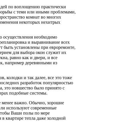
идей по воплощению практически
борьбы с теми или иными проблемами,
пространство комнат во многих
рименения некоторых нехитрых
го осуществления необходимо
ерепланировка и выравнивание всех
ут быть установлены при евроремонте,
терием для выбора окон служит их
на, равно как и двери, и все
ик, например деревянными из
, колодки и так далее, все это тоже
последних разработок популярностью
, это новшество было принято с
ирах подобные системы.
е менее важно. Обычно, хорошие
 или используют современные
 чтобы Ваши полы по мере
 в квартире тепла даже холодной