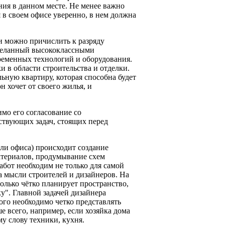
ния в данном месте. Не менее важно
 в своем офисе уверенно, в нем должна
и можно причислить к разряду
 сделанный высококлассными
еменных технологий и оборудования.
 в области строительства и отделки.
ную квартиру, которая способна будет
н хочет от своего жилья, и
мо его согласование со
ствующих задач, стоящих перед
или офиса) происходит создание
материалов, продумывание схем
абот необходим не только для самой
да мысли строителей и дизайнеров. На
олько чётко планирует пространство,
у". Главной задачей дизайнера
ого необходимо четко представлять
е всего, например, если хозяйка дома
му слову техники, кухня.