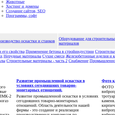
Животные
Хостинг и домены
Создание сайтов, SEO
Программы, софт
Оборудование для строительны
оизводство оснастки и станков
материалов
и его свойства
Применение бетона в стройиндустрии
Строительн
ах
Нерудные материалы
Сухие смеси
Железобетонные иделия и 
алы
Строительные материалы - часть 2
Снабжение
Промышленноc
Развитие промышленной оснастки в
Фото к
условиях сегодняшних товарно-
­го
ФОТО 
монетарных отношений.
овые
виброп
 ПМК-2
Развитие промышленной оснастки в условиях
тротуа
вогаз
сегодняшних товарно-монетарных
каменя
отношений. Область деятельности нашей
кирпичи
фирмы - это создание и реализация
виброп
раста
производственных комплексов по
виброп