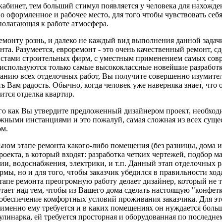
кабинет, тем больший стимул появляется у человека для нахожде
о оформленное и рабочее место, для того чтобы чувствовать себя
полагающая к работе атмосфера.
емонту рознь, и далеко не каждый вид выполнения данной задач
нта. Разумеется, евроремонт - это очень качественный ремонт,
стами строительных фирм, с уместным применением самых совр
используются только самые высококлассные новейшие разработки
анию всех отделочных работ, Вы получите совершенно изумитель
ь Вам радость. Обычно, когда человек уже наверняка знает, что о
ится отделка квартир.
го как Вы утвердите предложенный дизайнером проект, необходи
жными инстанциями и это пожалуй, самая сложная из всех суще
ом.
ьном этапе ремонта какого-либо помещения (без разницы, дома 
роекта, в который входят: разработка четких чертежей, подбор 
ии, водоснабжения, электрики, и т.п. Данный этап отделочных р
рмы, но и для того, чтобы заказчик убедился в правильности хо
тапе ремонта преогромную работу делает дизайнер, который не т
отает над тем, чтобы из Вашего дома сделать настоящую "конфетк
 обеспечение комфортных условий проживания заказчика. Для эт
о именно ему требуется и в каких помещениях он нуждается больш
кулинарка, ей требуется просторная и оборудованная по последне