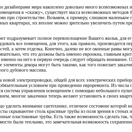
 дизайнерами мира накоплено довольно много всевозможных 
омещения в «сказку», существует масса всевозможных методов 
ми при строительстве. Возьмем, к примеру, слишком маленькое 
ных квартирах, их вполне можно зрительно увеличить путем п
нт подразумевает полное перевоплощение Вашего жилья, для е
удовать все помещения, для этого, как правило, производится п
стей, а затем отделка. Конечно, далеко не все оконные рамы мог
бязательно, что это должны быть именно евроокна, главным кри
, именно на него в первую очередь следует обращать внимание. Ок
е элементы декора могут быть такими, как того пожелает заказч
ного дубового массива.
а новой электропроводки, общей для всех электрических приборов
 обязательным условием при проведении евроремонта. Из числа 
ся система управления освещением с помощью небольшого пульта
ием, многие заказчики теперь желают установить в своих кварт
до уделить внимание сантехнике, отличное состояние которой н
сты скрываютне столь красивые трубы из поля зрения в стенах
нные пластиковые трубы. Есть также возможность сделать так,
мости были теплыми, это замечательная возможность сохранения