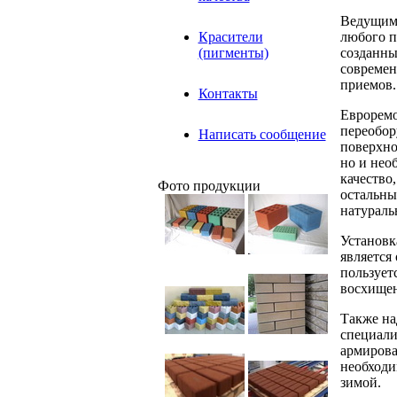
Ведущими
любого п
Красители
созданны
(пигменты)
современ
приемов.
Контакты
Евроремо
переобор
Написать сообщение
поверхно
но и нео
качество
Фото продукции
остальны
натураль
Установк
является
пользует
восхищен
Также на
специали
армирова
необходи
зимой.