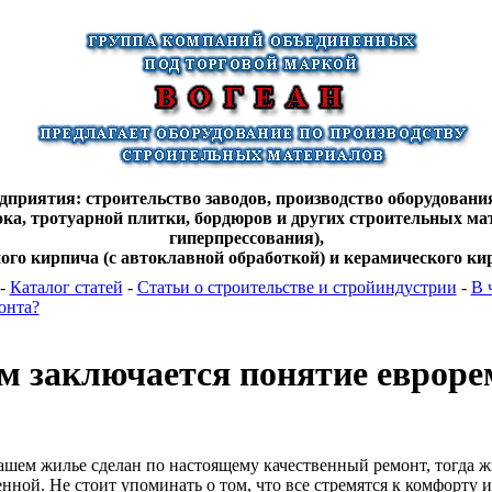
дприятия: строительство заводов, производство оборудования
лока, тротуарной плитки, бордюров и других строительных ма
гиперпрессования),
ного кирпича (с автоклавной обработкой) и керамического кир
-
Каталог статей
-
Статьи о строительстве и стройиндустрии
-
В 
онта?
м заключается понятие евроре
ашем жилье сделан по настоящему качественный ремонт, тогда ж
нной. Не стоит упоминать о том, что все стремятся к комфорту 