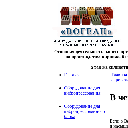
Основная деятельность нашего пре
по производству: кирпича, б
а так же силикат
Главная
Главная
еврорем
Оборудование для
вибропрессования
В че
Оборудование для
вибропрессованного
блока
Если в В
и насыще