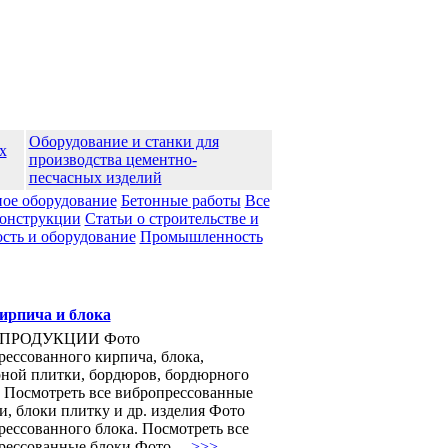
Оборудование и станки для
х
производства цементно-
песчасных изделий
ое оборудование
Бетонные работы
Все
конструкции
Статьи о строительстве и
ть и оборудование
Промышленноcть
ирпича и блока
ПРОДУКЦИИ Фото
рессованного кирпича, блока,
рной плитки, бордюров, бордюрного
. Посмотреть все вибропрессованные
, блоки плитку и др. изделия Фото
рессованного блока. Посмотреть все
рессованные блоки Фото ...
>>>