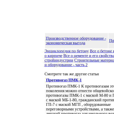
Производственное оборудование -
Пр
экономическая выгода
Энциклопедия по бетону
Все о бетоне 
о кирпиче
Все о цементе и его свойств
стройиндустрии
Строительные матери
и оборудование - часть 2
Смотрите так же другие статьи
Противогаз ПМК-1
Противогаз ПМК-1 К противогазам это
поколения можно отнести общевой­ск
противогазы ПМК-1 с маской М-80 и
с маской МБ-1-80, граж­данский проти
ГП-7 с маской МГП , оборудованные
переговорными уст­ройствами, а также
детский противо­газ для школьного воз