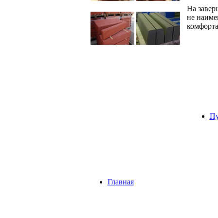
На завер
не наиме
комфорта
Пу
Главная