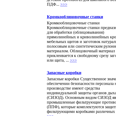
ПДФ...
>>>
Кромкооблицовочные станки
Кромкооблицовочные станки
Кромкооблицовочные станки предназ
для обработки (облицовывания)
прямолинейных и криволинейных кр
мебельных щитов и заготовок натура
полосовым или синтетическим рулон
материалом. Облицовочный материал
приклеивается к свободному срезу заг
или щита, ...
>>>
Запасные коробки
Запасные коробки Существенное знач
обеспечении безопасности персонала 
производстве имеют средства
индивидуальной защиты органов дых
(СИЗОД). Основным видом СИЗОД яв
промышленные фильтрующие против
(ППФ), которые комплектуются защи
фильтрующими коробками различных м