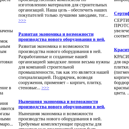
изготовлению материалов для строительных
организаций. Наша цель - обеспечить наших
Сертиф
покупателей только лучшими заводами, тог...
>>>
СЕРТИ
ПРОТ
начены
увелеч
Развитая экономика и возможности
соотве
производства нового оборудования в ней.
омок
льным
Развитая экономика и возможности
Красит
ным
производства нового оборудования в ней.
Разработанные и созданные нашей
КРАСИ
отовки
организацией заводские линии весьма нужны
для окр
для компаний строительной
плитки,
промышленности, так как это является нашей
(пигме
специализацией. Подрядчик, возводя
кирпиче
сооружения, применяет – кирпич, плитку,
бордюр
ение в
стеновые...
>>>
красный
на
цвета. .
Нынешняя экономика и возможности
ания
производства нового оборудования в ней.
ляются
огазы
Нынешняя экономика и возможности
тными
производства нового оборудования в ней.
аро...
Требуемые комплектующие продукты для