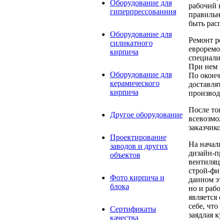
Оборудование для
рабочий 
гиперпрессованния
правильн
быть рас
Оборудование для
Ремонт р
силикатного
евроремо
кирпича
специали
При нем 
Оборудование для
По оконч
керамического
доставлят
кирпича
производ
После то
Другое оборудование
всевозмо
заказчик
Проектирование
На начал
заводов и других
дизайн-п
объектов
вентиляц
строй-фи
Фото кирпича и
данном э
блока
но и раб
является
себе, чт
Сертификаты
заядлая 
качества