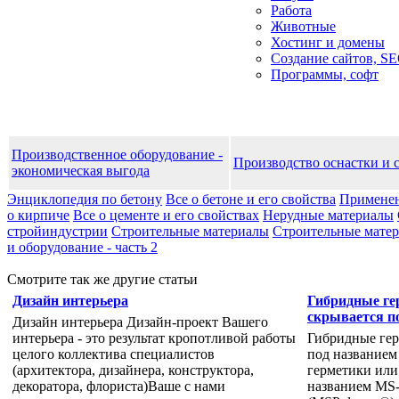
Работа
Животные
Хостинг и домены
Создание сайтов, S
Программы, софт
Производственное оборудование -
Производство оснастки и 
экономическая выгода
Энциклопедия по бетону
Все о бетоне и его свойства
Применен
о кирпиче
Все о цементе и его свойствах
Нерудные материалы
стройиндустрии
Строительные материалы
Строительные матери
и оборудование - часть 2
Смотрите так же другие статьи
Дизайн интерьера
Гибридные ге
скрывается п
Дизайн интерьера Дизайн-проект Вашего
интерьера - это результат кропотливой работы
Гибридные гер
целого коллектива специалистов
под название
(архитектора, дизайнера, конструктора,
герметики или
декоратора, флориста)Ваше с нами
названием MS