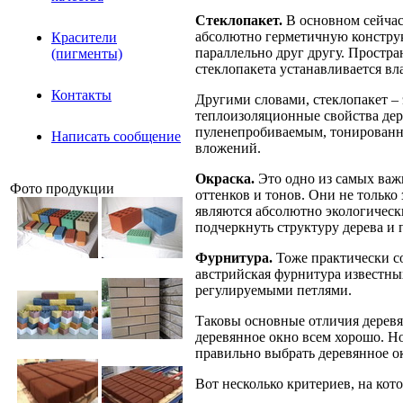
Стеклопакет.
В основном сейчас
абсолютно герметичную конструк
Красители
параллельно друг другу. Простр
(пигменты)
стеклопакета устанавливается в
Контакты
Другими словами, стеклопакет – 
теплоизоляционные свойства дер
пуленепробиваемым, тонированны
Написать сообщение
вложений.
Окраска.
Это одно из самых важ
Фото продукции
оттенков и тонов. Они не только
являются абсолютно экологическ
подчеркнуть структуру дерева и
Фурнитура.
Тоже практически со
австрийская фурнитура известны
регулируемыми петлями.
Таковы основные отличия деревя
деревянное окно всем хорошо. Но
правильно выбрать деревянное ок
Вот несколько критериев, на кот