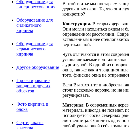
Оборудование для
В этой статье мы постараемся п
гиперпрессованния
деревянных окон. То, что они луч
конкретно?
Оборудование для
Конструкция.
В старых деревянн
силикатного
Они могли находиться рядом и бы
кирпича
определенном расстоянии. Совре
вставленным в нее стеклопакето
Оборудование для
вертикальной.
керамического
кирпича
Чуть отличаются в этом совреме
устанавливаемые в «сталинках». 
фурнитурой. В одной из створок 
Другое оборудование
окна, так же как и традиционные
того, финские окна не открывают
Проектирование
Если Вы захотите приобрести так
заводов и других
стоят несколько дороже, но на ни
объектов
регулировать.
Фото кирпича и
Материал.
В современных деревя
блока
материала, никогда не поведет, 
используется сосна северных ра
лиственница. Отличить одну поро
Сертификаты
любой уважающей себя компани
качества