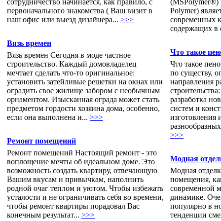
сотрудничество начинается, как правило, с
(MSPolymer®) 
первоначального знакомства ( Ваш визит в
Polymer) явля
наш офис или выезд дизайнера...
>>>
современных к
содержащих в 
Вязь времен
Что такое пен
Вязь времен Сегодня в моде частное
строительство. Каждый домовладелец
Что такое пен
мечтает сделать что-то оригинальное:
по существу, 
установить затейливые решетки на окнах или
направления 
оградить свое жилище забором с необычным
строительства
орнаментом. Изысканная ограда может стать
разработка но
предметом гордости хозяина дома, особенно,
систем и конс
если она выполнена и...
>>>
изготовления 
разнообразных
>>>
Ремонт помещений
Ремонт помещений Настоящий ремонт - это
Модная отдел
воплощение мечты об идеальном доме. Это
возможность создать квартиру, отвечающую
Модная отделк
Вашим вкусам и привычкам, наполнить
помещения, ка
родной очаг теплом и уютом. Чтобы избежать
современной м
усталости и не ограничивать себя во времени,
динамике. Очен
чтобы ремонт квартиры порадовал Вас
популярно в н
конечным результат...
>>>
тенденции сме