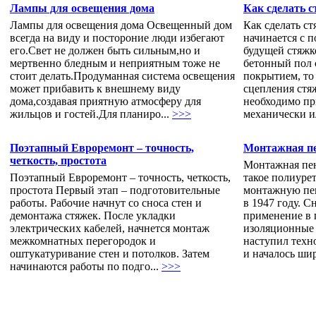
Лампы для освещения дома
Как сделать 
Лампы для освещения дома Освещенный дом
Как сделать с
всегда на виду и постороние люди избегают
начинается с 
его.Свет не должен быть сильным,но и
будущей стяжк
мертвенно бледным и неприятным тоже не
бетонный пол 
стоит делать.Продуманная система освещения
покрытием, то
может прибавить к внешнему виду
сцепления стя
дома,создавая приятную атмосферу для
необходимо пр
жильцов и гостей.Для планиро...
>>>
механически и
Поэтапный Евроремонт – точность,
Монтажная пе
четкость, простота
Монтажная пен
Поэтапный Евроремонт – точность, четкость,
такое полиуре
простота Первый этап – подготовительные
монтажную пен
работы. Рабочие начнут со сноса стен и
в 1947 году. 
демонтажа стяжек. После укладки
применение в
электрических кабелей, начнется монтаж
изоляционные 
межкомнатных перегородок и
наступил техн
оштукатуривание стен и потолков. Затем
и началось шир
начинаются работы по подго...
>>>