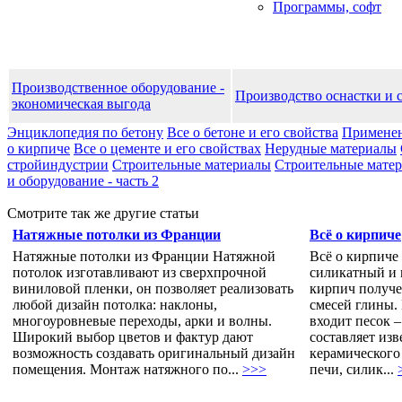
Программы, софт
Производственное оборудование -
Производство оснастки и 
экономическая выгода
Энциклопедия по бетону
Все о бетоне и его свойства
Применен
о кирпиче
Все о цементе и его свойствах
Нерудные материалы
стройиндустрии
Строительные материалы
Строительные матери
и оборудование - часть 2
Смотрите так же другие статьи
Натяжные потолки из Франции
Всё о кирпиче
Натяжные потолки из Франции Натяжной
Всё о кирпиче
потолок изготавливают из сверхпрочной
силикатный и 
виниловой пленки, он позволяет реализовать
кирпич получе
любой дизайн потолка: наклоны,
смесей глины.
многоуровневые переходы, арки и волны.
входит песок 
Широкий выбор цветов и фактур дают
составляет изв
возможность создавать оригинальный дизайн
керамического
помещения. Монтаж натяжного по...
>>>
печи, силик...