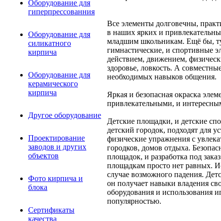
Оборудование для
гиперпрессованния
Все элементы долговечны, практ
в наших ярких и привлекательны
Оборудование для
младшим школьникам. Ещё бы, тут
силикатного
гимнастические, и спортивные э
кирпича
действием, движением, физическ
здоровье, ловкость. А совместны
Оборудование для
необходимых навыков общения.
керамического
кирпича
Яркая и безопасная окраска элеме
привлекательными, и интересны
Другое оборудование
Детские площадки, и детские сп
детский городок, подходят для у
Проектирование
физические упражнения с увлека
заводов и других
городков, домов отдыха. Безопа
объектов
площадок, и разработка под зака
площадкам просто нет равных. Ис
случае возможного падения. Дет
Фото кирпича и
он получает навыки владения св
блока
оборудования и использования и
популярностью.
Сертификаты
качества