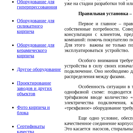
Оборудование для
уже на стадии разработки той и
гиперпрессованния
Правильная установка – 
Оборудование для
Первое и главное – пра
силикатного
собственные потребности. Сов
кирпича
консультации с клиентом, пре
компаний: помочь покупателю по
Для этого важны не только по
Оборудование для
эксплуатироваться устройство.
керамического
кирпича
Особого внимания требуе
устройства в силу своих изнач
Другое оборудование
подключение. Оно необходимо д
распределения между фазами.
Проектирование
Особенность ситуации в 
заводов и других
однофазной схеме: подводится
объектов
трёхфазном вводе количество «
электричества подключения, 
Фото кирпича и
«трехфазное» оборудование треб
блока
Еще одно условие, обесп
качественное соединение корпус
Сертификаты
Это касается насосов, стиральн
качества