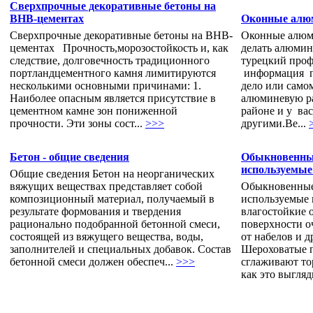
Сверхпрочные декоративные бетоны на
ВНВ-цементах
Оконные алю
Сверхпрочные декоративные бетоны на ВНВ-
Оконные алюм
цементах Прочность,морозостойкость и, как
делать алюми
следствие, долговечность традиционного
турецкий проф
портландцементного камня лимитируются
информация по
несколькими основными причинами: 1.
дело или самом
Наиболее опасным является присутствие в
алюминевую ра
цементном камне зон пониженной
районе и у ва
прочности. Эти зоны сост...
>>>
другими.Ве...
Бетон - общие сведения
Обыкновенные
используемые
Общие сведения Бетон на неорганических
вяжущих веществах представляет собой
Обыкновенные
композиционный материал, получаемый в
используемые
результате формования и твердения
влагостойкие 
рационально подобранной бетонной смеси,
поверхности 
состоящей из вяжущего вещества, воды,
от набелов и д
заполнителей и специальных добавок. Состав
Шероховатые 
бетонной смеси должен обеспеч...
>>>
сглаживают то
как это выгляд