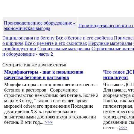
Производственное оборудование -
Производство оснастки и 
экономическая выгода
Энциклопедия по бетону
Все о бетоне и его свойства
Применен
о кирпиче
Все о цементе и его свойствах
Нерудные материалы
стройиндустрии
Строительные материалы
Строительные матери
и оборудование - часть 2
Смотрите так же другие статьи
Модификаторы - шаг к повышению
Что такое ДСП
качества бетонов и растворов
используют
Модификаторы - шаг к повышению качества
Что такое ДСП,
бетонов и растворов Современное
Для начала, ч
строительство немыслимо без бетона. Более 2
аббревиатура 
млрд м3 в год " таков в настоящее время
Плиты, так на
мировой объем его применения Последние
пиломатериал,
десятилетия XX в. ознаменовались
путем прессов
значительными достижениями в технологии
температурами
бетона. В эти год...
>>>
добавлении св
всего...
>>>