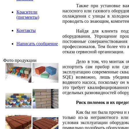
Также при установке ва
насосного или газового оборудо
Красители
охлаждения с улицы в холодно
(пигменты)
проводить со знающим, компете
Контакты
Найдя для клиента под
оборудования. Упрощение проц
постоянные совершенствования 
Написать сообщение
профессионалов. Тем более что 
отказа сервисной организации.
Фото продукции
Дело в том, что монтаж 
испортить сам прибор или сде
эксплуатацию современные скв
SQE) возможно, лишь убедивши
водяного насоса, поскольку он 
это требует квалифицированног
отдельных разновидностей обору
Риск поломок и их пред
Как бы ни была прочна и 
только из-за неграмотного ил
условия эксплуатации оборудов
правильно подобрать оборудован