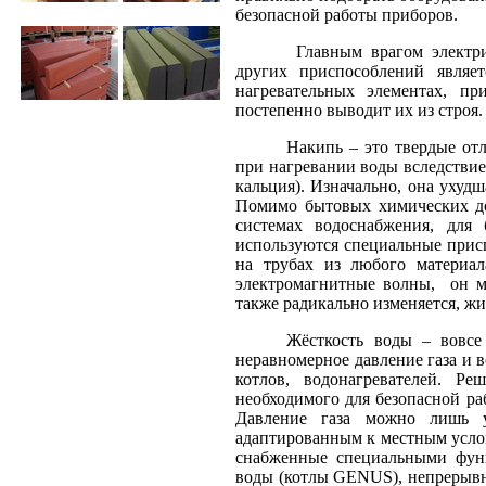
безопасной работы приборов.
Главным врагом электри
других приспособлений являет
нагревательных элементах, п
постепенно выводит их из строя.
Накипь – это твердые отл
при нагревании воды вследствие
кальция). Изначально, она ухудш
Помимо бытовых химических до
системах водоснабжения, для
используются специальные прис
на трубах из любого материал
электромагнитные волны, он ме
также радикально изменяется, жи
Жёсткость воды – вовсе
неравномерное давление газа и 
котлов, водонагревателей. Р
необходимого для безопасной р
Давление газа можно лишь у
адаптированным к местным усло
снабженные специальными функ
воды (котлы GENUS), непрерывн