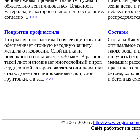
неподвижным, прочным, гладким, сухим и
позволяет рав
обязательно вентилироваться. Влажность
зерна песка и 
материала, из которого выполнено основание,
небрежного п
согласно ...
>>>
распределяется
Покрытия профнастила
Составы
Покрытия профнастила Горячее оцинкование
Составы Как у
обеспечивает стойкую катодную защиту
оптимальное с
металла от коррозии. Слой цинка на
также воды и 
поверхности составляет 25-30 мкм. В разрезе
получить бетон
такой лист напоминает многослойный пирог,
меньшим расхо
сердцевиной которого является оцинкованная
практика, есл
сталь, далее пассивированный слой, слой
бетона, хорош
грунтовки, а в за...
>>>
и бетонная сме
© 2005-2026 г.
http://www.vogean.co
Сайт работает на си