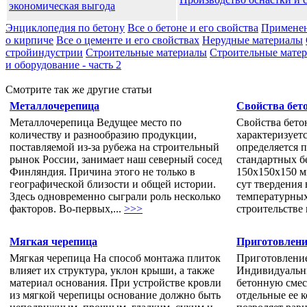
экономическая выгода
Энциклопедия по бетону
Все о бетоне и его свойства
Применен
о кирпиче
Все о цементе и его свойствах
Нерудные материалы
стройиндустрии
Строительные материалы
Строительные матери
и оборудование - часть 2
Смотрите так же другие статьи
Металлочерепица
Свойства бет
Металлочерепица Ведущее место по
Свойства бето
количеству и разнообразию продукции,
характеризуетс
поставляемой из-за рубежа на строительный
определяется 
рынок России, занимает наш северный сосед
стандартных б
Финляндия. Причина этого не только в
150x150x150 м
географической близости и общей истории.
сут твердения
Здесь одновременно сыграли роль несколько
температурных
факторов. Во-первых,...
>>>
строительстве 
Мягкая черепица
Приготовлени
Мягкая черепица На способ монтажа плиток
Приготовление
влияет их структура, уклон крыши, а также
Индивидуальны
материал основания. При устройстве кровли
бетонную смес
из мягкой черепицы основание должно быть
отдельные ее 