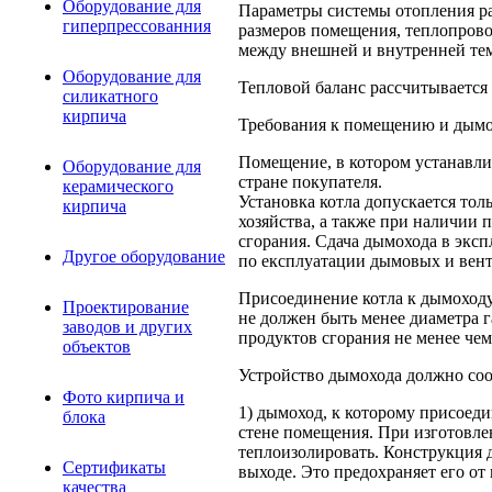
Оборудование для
Параметры системы отопления ра
гиперпрессованния
размеров помещения, теплопрово
между внешней и внутренней тем
Оборудование для
Тепловой баланс рассчитывается
силикатного
кирпича
Требования к помещению и дым
Помещение, в котором устанавли
Оборудование для
стране покупателя.
керамического
Установка котла допускается тол
кирпича
хозяйства, а также при наличии
сгорания. Сдача дымохода в экс
Другое оборудование
по експлуатации дымовых и вен
Присоединение котла к дымоходу
Проектирование
не должен быть менее диаметра г
заводов и других
продуктов сгорания не менее чем
объектов
Устройство дымохода должно соо
Фото кирпича и
1) дымоход, к которому присоеди
блока
стене помещения. При изготовле
теплоизолировать. Конструкция 
Сертификаты
выходе. Это предохраняет его от
качества