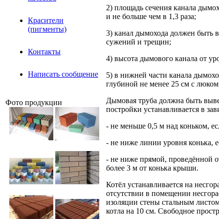
2) площадь сечения канала дымо
и не больше чем в 1,3 раза;
Красители
(пигменты)
3) канал дымохода должен быть в
сужений и трещин;
Контакты
4) высота дымового канала от ур
Написать сообщение
5) в нижней части канала дымох
глубиной не менее 25 см с люком
Дымовая труба должна быть выв
Фото продукции
постройки устанавливается в зав
- не меньше 0,5 м над коньком, е
- не ниже линии уровня конька, е
- не ниже прямой, проведённой о
более 3 м от конька крыши.
Котёл устанавливается на несгор
отсутствии в помещении несгорае
изоляции стены стальным листом
котла на 10 см. Свободное прост