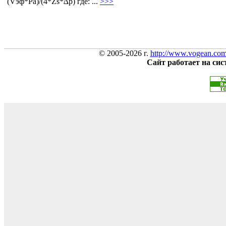
(Vэф*Pa)/(4*Zs*∆p) где: ...
>>>
© 2005-2026 г.
http://www.vogean.co
Сайт работает на си