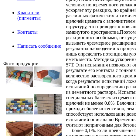
условиях попеременного увлажн
ускоряет эту реакцию, по крайне
Красители
различных физических и химичес
(пигменты)
щелочей цемента с заполнителем.
структуру, что приводит к повыш
замкнутого пространства.Поэтому
Контакты
реакционноспособными, не сущест
вызывать чрезмерное расширение
Написать сообщение
результаты наблюдений в процесс
лишь определить потенциальную р
иметь место. Методика ускорен
Фото продукции
57Т. Эти испытания позволяют 
результате его контакта с тонко
количество растворенного кремне
когда результаты испытаний ложа
испытаний по определению реак
из цементного раствора. Испыты
специальных балочек из цементн
щелочей не менее 0,8%. Балочки 
проходит более интенсивно, чем
способствует использование дов
испытаний описана во Временн
считают непригодным для бетона,
— более 0,1%. Если превышено то
не приведет к разрушительному 