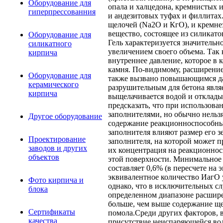
Оборудование для
опала и халцедона, кремнистых и
гиперпрессованния
и андезитовых туфах и филлитах
щелочей (Na2O и КгО), и кремнез
вещество, состоящее из силикат
Оборудование для
Гель характеризуется значитель
силикатного
увеличением своего объема. Так
кирпича
внутреннее давление, которое в
камня. По-видимому, расширение
Оборудование для
также вызвано повышающимся да
керамического
разрушительным для бетона являе
кирпича
выщелачивается водой и отклады
предсказать, что при использова
заполнителями, но обычно нельзя
Другое оборудование
содержание реакционноспособны
заполнителя влияют размер его з
Проектирование
заполнителя, на которой может п
заводов и других
их концентрация на реакционнос
объектов
этой поверхности. Минимальное 
составляет 0,6% (в пересчете на
эквивалентное количество ИагО 
Фото кирпича и
однако, что в исключительных с
блока
определенном диапазоне расшире
больше, чем выше содержание щел
Сертификаты
помола.Среди других факторов, 
качества
присутствие неиспаряющейся вод