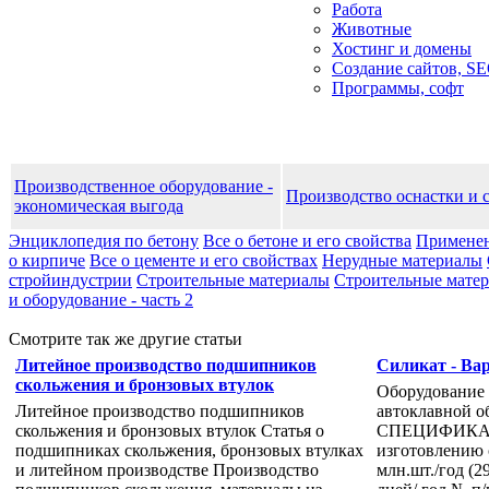
Работа
Животные
Хостинг и домены
Создание сайтов, S
Программы, софт
Производственное оборудование -
Производство оснастки и 
экономическая выгода
Энциклопедия по бетону
Все о бетоне и его свойства
Применен
о кирпиче
Все о цементе и его свойствах
Нерудные материалы
стройиндустрии
Строительные материалы
Строительные матери
и оборудование - часть 2
Смотрите так же другие статьи
Литейное производство подшипников
Силикат - Ва
скольжения и бронзовых втулок
Оборудование 
Литейное производство подшипников
автоклавной 
скольжения и бронзовых втулок Статья о
СПЕЦИФИКАЦИ
подшипниках скольжения, бронзовых втулках
изготовлению 
и литейном производстве Производство
млн.шт./год (2