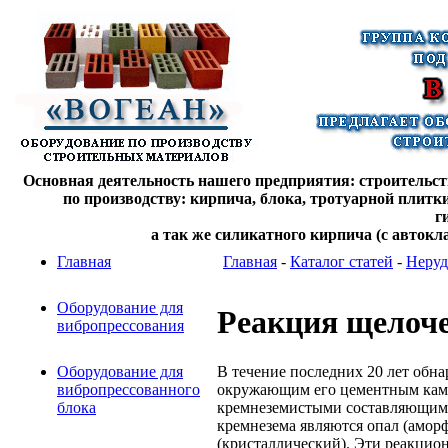
Основная деятельность нашего предприятия: строительств
по производству: кирпича, блока, тротуарной плитк
г
а так же силикатного кирпича (с автокл
Главная
Главная
-
Каталог статей
-
Неруд
Оборудование для
Реакция щелоче
вибропрессования
В течение последних 20 лет обн
Оборудование для
окружающим его цементным камн
вибропрессованного
кремнеземистыми составляющим
блока
кремнезема являются опал (амор
(кристаллический). Эти реакцио