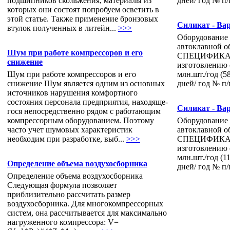
подшипников скольжения, материалы из
дней/ год № п/п
которых они состоят попробуем осветить в
этой статье. Также применение бронзовых
Силикат - Ва
втулок полученных в литейн...
>>>
Оборудование 
автоклавной 
Шум при работе компрессоров и его
СПЕЦИФИКАЦИ
снижение
изготовлению 
Шум при работе компрессоров и его
млн.шт./год (5
снижение Шум является одним из основных
дней/ год № п/п
источников нарушения комфортного
состояния персонала предприятия, находяще­
Силикат - Ва
гося непосредственно рядом с работающим
компрессорным оборудованием. Поэтому
Оборудование 
часто учет шумовых характеристик
автоклавной 
необходим при разработке, вы­б...
>>>
СПЕЦИФИКАЦИ
изготовлению 
млн.шт./год (1
Определение объема воздухосборника
дней/ год № п/п
Определение объема воздухосборника
Следующая формула позволяет
приблизительно рассчитать размер
воздухосборника. Для многокомпрессорных
систем, она рассчитывается для максимально
нагруженного компрессора: V=