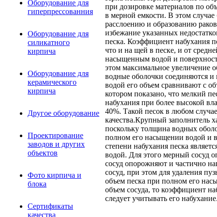
Оборудование для
при дозировке материалов по об
гиперпрессованния
в мерной емкости. В этом случае
расслоению и образованию раков
избежание указанных недостатко
Оборудование для
песка. Коэффициент набухания пе
силикатного
что и на щей в песке, и от сред
кирпича
насыщенным водой и поверхност
этом максимальное увеличение 
Оборудование для
водные оболочки соединяются и 
керамического
водой его объем сравнивают с объ
кирпича
котором показано, что мелкий пе
набухания при более высокой вл
40%. Такой песок в любом случа
Другое оборудование
качества.Крупный заполнитель х
поскольку толщина водных оболо
Проектирование
полном его насыщении водой и в
заводов и других
степени набухания песка являет
объектов
водой. Для этого мерный сосуд 
сосуд опорожняют и частично на
сосуд, при этом для удаления пу
Фото кирпича и
объем песка при полном его нас
блока
объем сосуда, то коэффициент н
следует учитывать его набухани
Сертификаты
качества