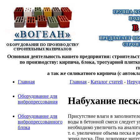
Основная деятельность нашего предприятия: строительств
по производству: кирпича, блока, тротуарной плитк
г
а так же силикатного кирпича (с автокл
Главная
Главная
-
Каталог статей
-
Неруд
Оборудование для
Набухание песк
вибропрессования
Присутствие влаги в заполнителе
Оборудование для
воды в бетонной смеси следует у
вибропрессованного
необходимо увеличить на аналоги
блока
т. е. увеличение объема песка в
зерна песка. При дозировке мате