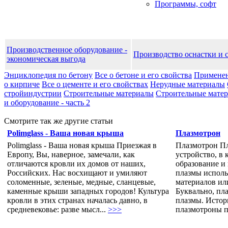
Программы, софт
Производственное оборудование -
Производство оснастки и 
экономическая выгода
Энциклопедия по бетону
Все о бетоне и его свойства
Применен
о кирпиче
Все о цементе и его свойствах
Нерудные материалы
стройиндустрии
Строительные материалы
Строительные матери
и оборудование - часть 2
Смотрите так же другие статьи
Polimglass - Ваша новая крыша
Плазмотрон
Polimglass - Ваша новая крыша Приезжая в
Плазмотрон П
Европу, Вы, наверное, замечали, как
устройство, в
отличаются кровли их домов от наших,
образование и
Российских. Нас восхищают и умиляют
плазмы исполь
соломенные, зеленые, медные, сланцевые,
материалов или
каменные крыши западных городов! Культура
Буквально, пл
кровли в этих странах началась давно, в
плазмы. Истор
средневековье: разве мысл...
>>>
плазмотроны п