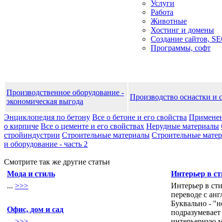
Услуги
Работа
Животные
Хостинг и домены
Создание сайтов, S
Программы, софт
Производственное оборудование -
Производство оснастки и 
экономическая выгода
Энциклопедия по бетону
Все о бетоне и его свойства
Применен
о кирпиче
Все о цементе и его свойствах
Нерудные материалы
стройиндустрии
Строительные материалы
Строительные матери
и оборудование - часть 2
Смотрите так же другие статьи
Мода и стиль
Интерьер в с
...
>>>
Интерьер в ст
переводе с анг
Буквально - "
Офис, дом и cад
подразумевает
...
>>>
интерьерную м