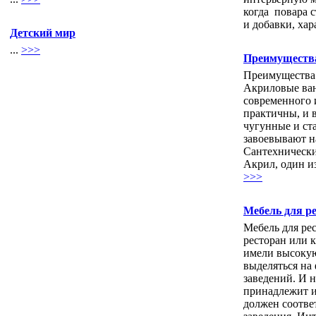
когда повара 
и добавки, хар
Детский мир
...
>>>
Преимущества
Преимущества 
Акриловые ван
современного 
практичны, и 
чугунные и ст
завоевывают н
Сантехнически
Акрил, один из
>>>
Мебель для р
Мебель для рес
ресторан или 
имели высоку
выделяться на
заведений. И 
принадлежит и
должен соотве