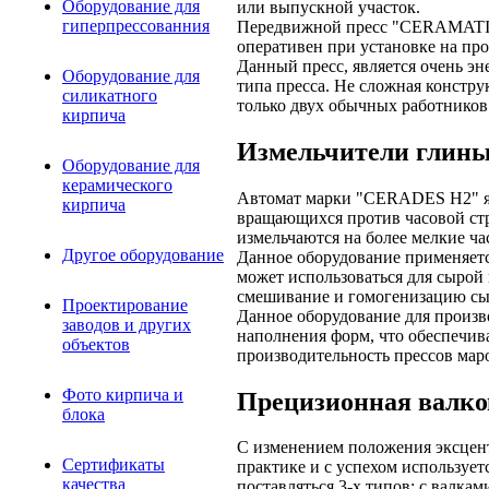
Оборудование для
или выпускной участок.
гиперпрессованния
Передвижной пресс "CERAMATIC" 
оперативен при установке на пр
Данный пресс, является очень эне
Оборудование для
типа пресса. Не сложная констр
силикатного
только двух обычных работников
кирпича
Измельчители глин
Оборудование для
керамического
Автомат марки "CERADES H2" яв
кирпича
вращающихся против часовой стр
измельчаются на более мелкие ч
Другое оборудование
Данное оборудование применяетс
может использоваться для сырой
смешивание и гомогенизацию сы
Проектирование
Данное оборудование для произв
заводов и других
наполнения форм, что обеспечив
объектов
производительность прессов 
Фото кирпича и
Прецизионная валко
блока
С изменением положения эксцент
Сертификаты
практике и с успехом используе
качества
поставляться 3-х типов: с валка