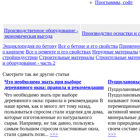
Программы, софт
Производственное оборудование -
Производство оснастки и 
экономическая выгода
Энциклопедия по бетону
Все о бетоне и его свойства
Применен
о кирпиче
Все о цементе и его свойствах
Нерудные материалы
стройиндустрии
Строительные материалы
Строительные матери
и оборудование - часть 2
Смотрите так же другие статьи
Что необходимо знать при выборе
Пуццолановы
деревянного окна: правила и рекомендации
Пуццолановые
Что необходимо знать при выборе
Пуццолановым
деревянного окна: правила и рекомендации В
называют тонк
наше время, как и много лет тому назад,
перемещанные 
пользоваться спросом стали изделия для дома,
активной мине
которые изготовленные из натурального
минеральные д
сырья. Например, не так давно, пользуясь
или природные
самым большим спросом пластиковые окна,
своем составе 
стали сдавать пози...
>>>
>>>