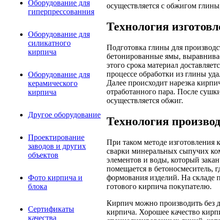
Оборудование для
осуществляется с обжигом глины,
гиперпрессованния
Технология изготовл
Оборудование для
силикатного
Подготовка глины для производс
кирпича
бетонированные ямы, выравнивает
этого срока материал доставляет
процессе обработки из глины уда
Оборудование для
Далее происходит нарезка кирпич
керамического
отработанного пара. После сушк
кирпича
осуществляется обжиг.
Другое оборудование
Технология производ
Проектирование
При таком методе изготовления 
заводов и других
сварки минеральных сыпучих ко
объектов
элементов и воды, который закан
помещается в бетоносмеситель, г
формования изделий. На складе п
Фото кирпича и
готового кирпича покупателю.
блока
Кирпич можно производить без 
Сертификаты
кирпича. Хорошее качество кирп
качества