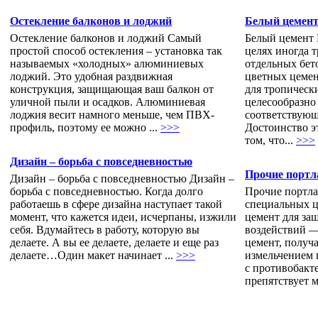
Остекление балконов и лоджий
Белый цемен
Остекление балконов и лоджий Самый
Белый цемент 
простой способ остекления – установка так
целях иногда 
называемых «холодных» алюминиевых
отдельных бет
лоджий. Это удобная раздвижная
цветных цемен
конструкция, защищающая ваш балкон от
для тропическ
уличной пыли и осадков. Алюминиевая
целесообразно
лоджия весит намного меньше, чем ПВХ-
соответствующ
профиль, поэтому ее можно ...
>>>
Достоинство э
том, что...
>>>
Дизайн – борьба с повседневностью
Прочие порт
Дизайн – борьба с повседневностью Дизайн –
борьба с повседневностью. Когда долго
Прочие портл
работаешь в сфере дизайна наступает такой
специальных ц
момент, что кажется идеи, исчерпаны, изжили
цемент для за
себя. Вдумайтесь в работу, которую вы
воздействий 
делаете. А вы ее делаете, делаете и еще раз
цемент, получ
делаете…Один макет начинает ...
>>>
измельчением 
с противобакт
препятствует 