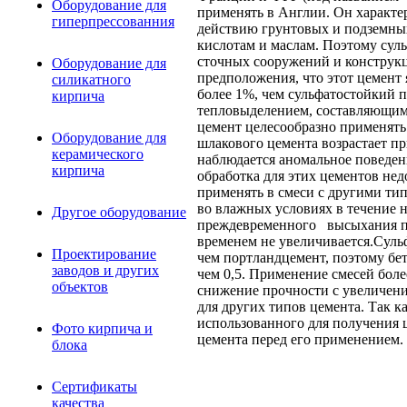
Оборудование для
применять в Англии. Он характе
гиперпрессованния
действию грунтовых и подземных
кислотам и маслам. Поэтому сул
сточных сооружений и конструкц
Оборудование для
предположения, что этот цемент 
силикатного
более 1%, чем сульфатостойкий
кирпича
тепловыделением, составляющим к
цемент целесообразно применять
Оборудование для
шлакового цемента возрастает п
керамического
наблюдается аномальное поведен
кирпича
обработка для этих цементов нед
применять в смеси с другими ти
во влажных условиях в течение 
Другое оборудование
преждевременного высыхания пр
временем не увеличивается.Суль
Проектирование
чем портландцемент, поэтому бе
заводов и других
чем 0,5. Применение смесей более
объектов
снижение прочности с увеличени
для других типов цемента. Так к
использованного для получения 
Фото кирпича и
цемента перед его применением.
блока
Сертификаты
качества