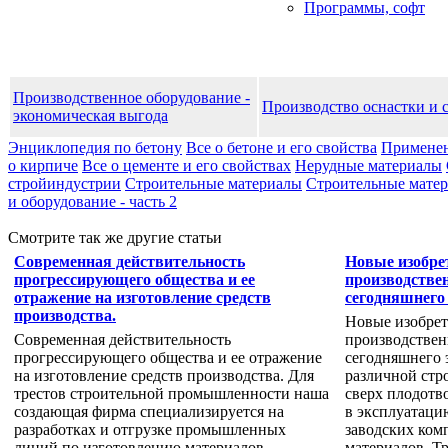
Программы, софт
Производственное оборудование -
Производство оснастки и 
экономическая выгода
Энциклопедия по бетону
Все о бетоне и его свойства
Применен
о кирпиче
Все о цементе и его свойствах
Нерудные материалы
стройиндустрии
Строительные материалы
Строительные матери
и оборудование - часть 2
Смотрите так же другие статьи
Современная действительность
Новые изобре
прогрессирующего общества и ее
производстве
отражение на изготовление средств
сегодняшнего 
производства.
Новые изобрет
Современная действительность
производствен
прогрессирующего общества и ее отражение
сегодняшнего 
на изготовление средств производства. Для
различной стр
трестов строительной промышленности наша
сверх плодотв
создающая фирма специализируется на
в эксплуатаци
разработках и отгрузке промышленных
заводских ком
линий по изготовлению материалов.
материалов. Т