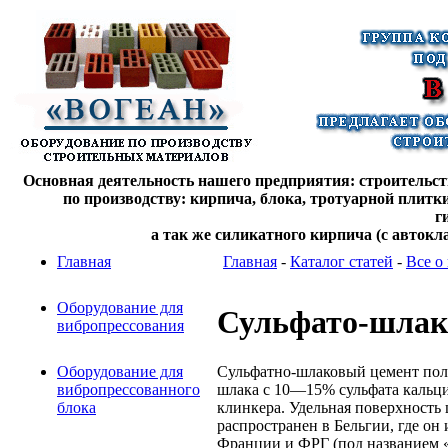
Основная деятельность нашего предприятия: строительств
по производству: кирпича, блока, тротуарной плитк
г
а так же силикатного кирпича (с автокл
Главная
Главная
-
Каталог статей
-
Все о
Оборудование для
Сульфато-шлак
вибропрессования
Сульфатно-шлаковый цемент пол
Оборудование для
шлака с 10—15% сульфата кальци
вибропрессованного
клинкера. Удельная поверхность
блока
распространен в Бельгии, где он
Франции и ФРГ (под названием 