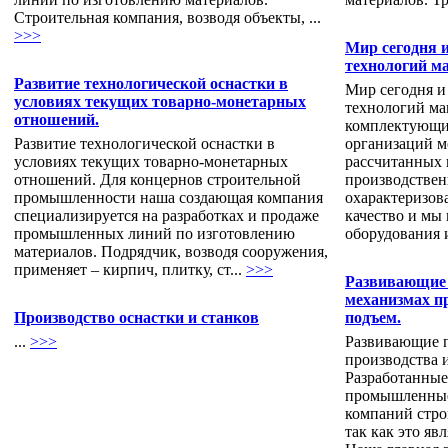
Строительная компания, возводя объекты, ...
>>>
Мир сегодня 
технологий м
Развитие технологической оснастки в
Мир сегодня и
условиях текущих товарно-монетарных
технологий ма
отношений.
комплектующи
Развитие технологической оснастки в
организаций м
условиях текущих товарно-монетарных
рассчитанных 
отношений. Для концернов строительной
производствен
промышленности наша создающая компания
охарактеризова
специализируется на разработках и продаже
качество и мы
промышленных линий по изготовлению
оборудования и
материалов. Подрядчик, возводя сооружения,
применяет – кирпич, плитку, ст...
>>>
Развивающие 
механизмах п
Производство оснастки и станков
подъем.
...
>>>
Развивающие п
производства 
Разработанные
промышленные
компаний стр
так как это яв