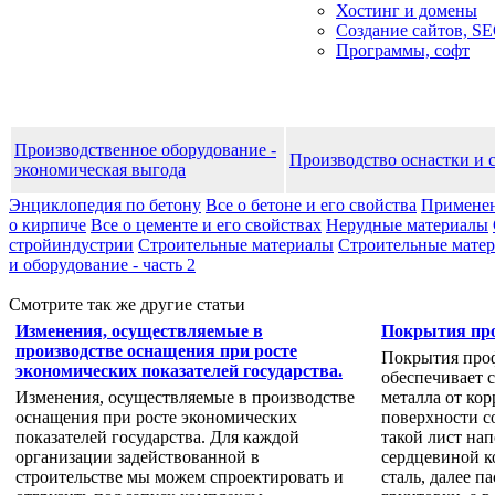
Хостинг и домены
Создание сайтов, S
Программы, софт
Производственное оборудование -
Производство оснастки и 
экономическая выгода
Энциклопедия по бетону
Все о бетоне и его свойства
Применен
о кирпиче
Все о цементе и его свойствах
Нерудные материалы
стройиндустрии
Строительные материалы
Строительные матери
и оборудование - часть 2
Смотрите так же другие статьи
Изменения, осуществляемые в
Покрытия пр
производстве оснащения при росте
Покрытия проф
экономических показателей государства.
обеспечивает 
Изменения, осуществляемые в производстве
металла от кор
оснащения при росте экономических
поверхности со
показателей государства. Для каждой
такой лист на
организации задействованной в
сердцевиной к
строительстве мы можем спроектировать и
сталь, далее п