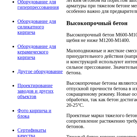
легким бетоном на пористом зап
Оборудование для
арматуры при тяжелом бетоне ме
гиперпрессованния
особенно важно для предварител
Оборудование для
Высокопрочный бетон
силикатного
кирпича
Высокопрочный бетон М600-М100
щебня не ниже М1200-М1400.
Оборудование для
Малоподвижные и жесткие смеси 
керамического
принудительного действия (напр
кирпича
и конструкций используют интен
сильное прессование. Значител
Другое оборудование
бетона.
Высокопрочные бетоны являются,
Проектирование
отпускной прочности бетона в из
заводов и других
сокращенному режиму. Новые ос
объектов
обработки, так как бетон достиг
20-25°С.
Фото кирпича и
Проектные марки тяжелого бетона 
блока
сопротивление растяжению требу
бетонов.
Сертификаты
качества
Тяжелый бетон хорошо сопротивл