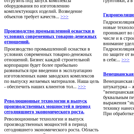
отгрузить под запуск комплексы
грунтовки, а в 
оборудования по изготовлению
комплектующих изделий. Возведение
Гидроизоляци
объектов требует качеств...
>>>
Гидроизоляция
новые техноло
Производство промышленной оснастки в
проникают во 
условиях современных товарно-денежных
числе и в стро
отношений.
внимание удел
Производство промышленной оснастки в
Гидроизоляция
условиях современных товарно-денежных
по защите от 
отношений. Бизнес каждой строительной
в себя:...
>>>
корпорации будет более прибыльно
развиваться при введении в эксплуатацию
Венецианская
изготовленных нами заводских комплексов
по выпуску желаемых материалов. Наша цель
Венецианская 
- обеспечить наших клиентов тол...
>>>
штукатурка – 
"венецианская
буквальным пе
Революционные технологии и выпуск
выражения "stu
производственных мощностей в период
технику нанес
сегодняшнего экономического роста.
При обработке 
Революционные технологии и выпуск
производственных мощностей в период
сегодняшнего экономического роста. Область