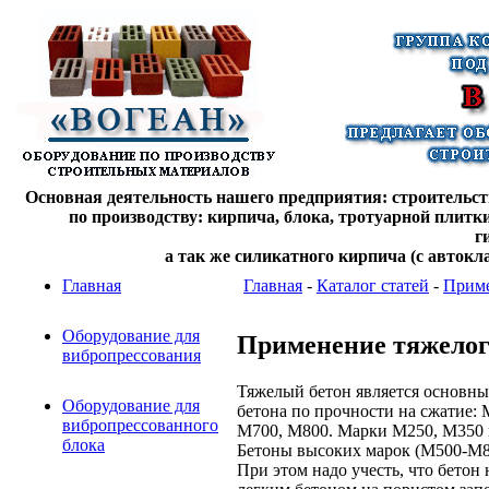
Основная деятельность нашего предприятия: строительств
по производству: кирпича, блока, тротуарной плитк
г
а так же силикатного кирпича (с автокл
Главная
Главная
-
Каталог статей
-
Приме
Оборудование для
Применение тяжелог
вибропрессования
Тяжелый бетон является основны
Оборудование для
бетона по прочности на сжатие:
вибропрессованного
М700, М800. Марки М250, М350 и
блока
Бетоны высоких марок (М500-М8
При этом надо учесть, что бетон