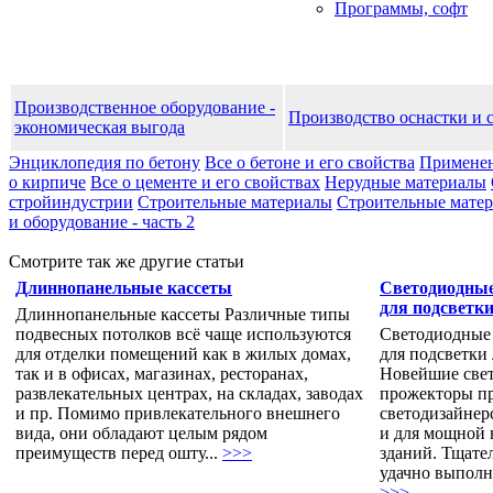
Программы, софт
Производственное оборудование -
Производство оснастки и 
экономическая выгода
Энциклопедия по бетону
Все о бетоне и его свойства
Применен
о кирпиче
Все о цементе и его свойствах
Нерудные материалы
стройиндустрии
Строительные материалы
Строительные матери
и оборудование - часть 2
Смотрите так же другие статьи
Длиннопанельные кассеты
Светодиодные
для подсветк
Длиннопанельные кассеты Различные типы
подвесных потолков всё чаще используются
Светодиодные
для отделки помещений как в жилых домах,
для подсветки
так и в офисах, магазинах, ресторанах,
Новейшие све
развлекательных центрах, на складах, заводах
прожекторы пр
и пр. Помимо привлекательного внешнего
светодизайнер
вида, они обладают целым рядом
и для мощной 
преимуществ перед ошту...
>>>
зданий. Тщате
удачно выполн
>>>