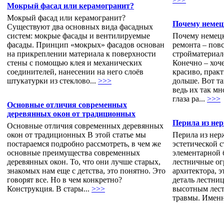
Мокрый фасад или керамогранит?
Мокрый фасад или керамогранит?
Почему немец
Существуют два основных вида фасадных
систем: мокрые фасады и вентилируемые
Почему немецк
фасады. Принцип «мокрых» фасадов основан
ремонта – пов
на прикреплении материала к поверхности
стройматериал
стены с помощью клея и механических
Конечно – хоче
соединителей, нанесении на него слоёв
красиво, прак
штукатурки из стеклово...
>>>
дольше. Вот та
ведь их так мн
глаза ра...
>>>
Основные отличия современных
деревянных окон от традиционных
Перила из не
Основные отличия современных деревянных
окон от традиционных В этой статье мы
Перила из нер
постараемся подробно рассмотреть, в чем же
эстетической с
основные преимущества современных
элементарной 
деревянных окон. То, что они лучше старых,
лестничные ог
знакомых нам еще с детства, это понятно. Это
архитектора, э
говорят все. Но в чем конкретно?
деталь лестни
Конструкция. В стары...
>>>
высотным лест
травмы. Именно