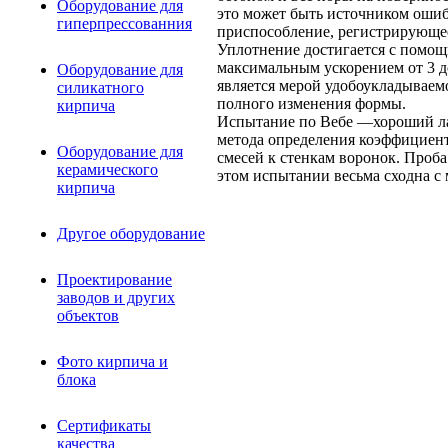
Оборудование для
это может быть источником ошиб
гиперпрессованния
приспособление, регистрирующе
Уплотнение достигается с помощ
максимальным ускорением от 3 до
Оборудование для
является мерой удобоукладываемо
силикатного
полного изменения формы.
кирпича
Испытание по Вебе —хороший лаб
метода определения коэффициент
Оборудование для
смесей к стенкам воронок. Проба
керамического
этом испытании весьма сходна с 
кирпича
Другое оборудование
Проектирование
заводов и других
объектов
Фото кирпича и
блока
Сертификаты
качества