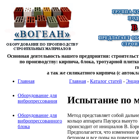
Основная деятельность нашего предприятия: строительств
по производству: кирпича, блока, тротуарной плитк
г
а так же силикатного кирпича (с автокл
Главная
Главная
-
Каталог статей
-
Энцик
Оборудование для
Испытание по м
вибропрессования
Метод представляет собой дальн
Оборудование для
кольцо аппарата Пауэрса вынуто
вибропрессованного
происходит от инициалов В. Бэрн
блока
Предполагается, что изменение 
бетоном и все поры на поверхно