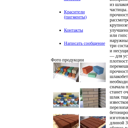
из шлако
частицы.
Красители
прочност
(пигменты)
рассмотр
крупнозе
улучшени
Контакты
или гипс
наружных
Написать сообщение
три сост
и несущи
— для ус
Фото продукции
плотност
перемеши
прочност
шлакобет
необходи
сначала 
станет о
шлак тща
известко
перелопа
бетониро
изготовл
длиной 3
сборно-р