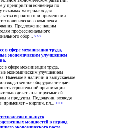
тельном экономическом развитии.
е у предприятия конвейера по
у искомых материалов для
ельства вероятно при применении
 технологического комплекса
ования. Предложение нашим
телям профессионального
иального обор...
>>>
сс в сфере механизации труда,
ные экономическим улучшением
ва.
с в сфере механизации труда,
ные экономическим улучшением
ва. Имеемое в наличии и выпускаемое
роизводственное оборудование дает
ность строительной организации
оятельно делать планируемые ей
алы и продукты. Подрядчик, возводя
, применяет – кирпич, пл...
>>>
технологии и выпуск
одственных мощностей в период
яшнего экономического роста.