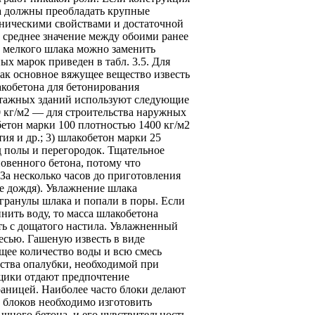
да должны преобладать крупные
ническими свойствами и достаточной
 среднее значение между обоими ранее
 мелкого шлака можно заменить
х марок приведен в табл. 3.5. Для
ак основное вяжущее вещество известь
кобетона для бетонирования
оэтажных зданий используют следующие
00 кг/м2 — для строительства наружных
етон марки 100 плотностью 1400 кг/м2
я и др.; 3) шлакобетон марки 25
д полы и перегородок. Тщательное
овенного бетона, потому что
За несколько часов до приготовления
ле дождя). Увлажнение шлака
 гранулы шлака и попали в поры. Если
нить воду, то масса шлакобетона
ть с дощатого настила. Увлажненный
сью. Гашеную известь в виде
щее количество воды и всю смесь
ства опалубки, необходимой при
щики отдают предпочтение
аницей. Наиболее часто блоки делают
 блоков необходимо изготовить
чного бетона, и его чувствительность