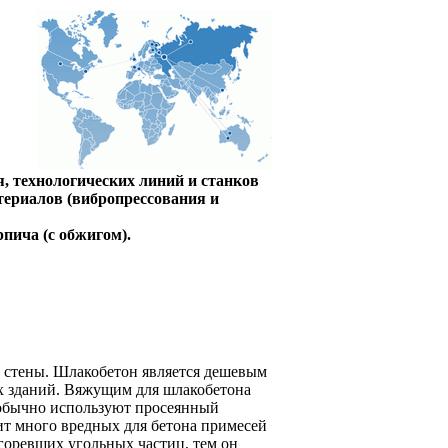
, технологических линий и станков
териалов (вибропрессования и
пича (с обжигом).
 стены. Шлакобетон является дешевым
х зданий. Вяжущим для шлакобетона
я обычно используют просеянный
т много вредных для бетона примесей
сгоревших угольных частиц, тем он