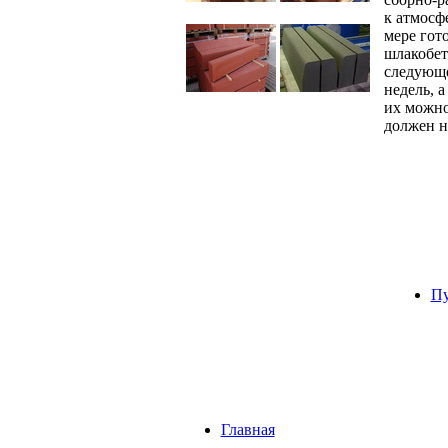
к атмосф
мере гот
шлакобет
следующе
недель, 
их можно
должен н
Пу
Главная