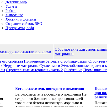
Детский мир
Услуги
Работа
Животные
Хостинг и домены
Создание сайтов, SEO
Программы, софт
Оборудование для строительны
оизводство оснастки и станков
материалов
и его свойства
Применение бетона в стройиндустрии
Строительн
ах
Нерудные материалы
Сухие смеси
Железобетонные иделия и 
алы
Строительные материалы - часть 2
Снабжение
Промышленноc
Бетоносмеситель последнего поколения
Пошаго
при по
Бетоносмеситель последнего поколения Не
развит
ия
секрет, что большинство производителей
–
товарного бетона использую морально и
Пошаго