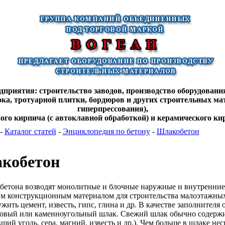
дприятия: строительство заводов, производство оборудования
лока, тротуарной плитки, бордюров и других строительных ма
гиперпрессования),
ного кирпича (с автоклавной обработкой) и керамического кир
-
Каталог статей
-
Энциклопедия по бетону
-
Шлакобетон
кобетон
бетона возводят монолитные и блочные наружные и внутренние
м конструкционным материалом для строительства малоэтажны
ужить цемент, известь, гипс, глина и др. В качестве заполнител
овый или каменноугольный шлак. Свежий шлак обычно содержи
вший уголь, сера, магний, известь и др.). Чем больше в шлаке не