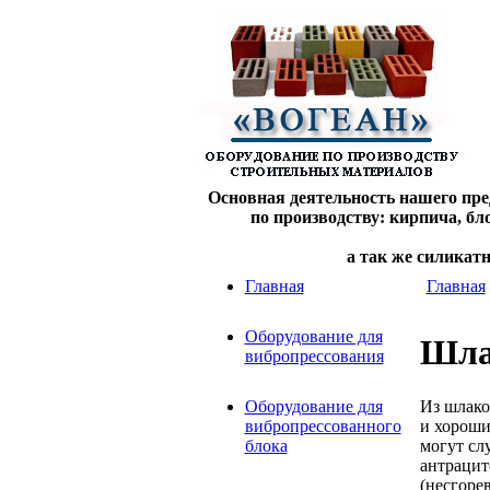
Основная деятельность нашего пре
по производству: кирпича, б
а так же силикат
Главная
Главная
Оборудование для
Шла
вибропрессования
Из шлако
Оборудование для
и хороши
вибропрессованного
могут сл
блока
антрацит
(несгоре