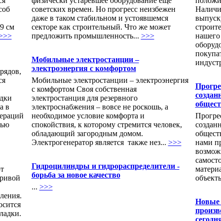
ся
физически устаревшее оборудование еще
положи
соб
советских времен. Но прогресс неизбежен
Наличи
даже в таком стабильном и устоявшемся
выпуск
9 см
секторе как строительный. Что же может
строит
>>>
предложить промышленность...
>>>
нашего
оборуд
покупа
Мобильные электростанции –
индустр
электроэнергия с комфортом
рядов,
ся
Мобильные электростанции – электроэнергия
Прогре
с комфортом Своя собственная
создан
дки
электростанция для резервного
общест
а в
электроснабжения – вовсе не роскошь, а
пераций
необходимое условие комфорта и
Прогрес
тью
спокойствия, к которому стремится человек,
создан
обладающий загородным домом.
общест
Электрогенератор является также нез...
>>>
нами п
возмож
самост
Гидроцилиндры и гидрораспределители -
от
матери
борьба за новое качество
кривой
объекты
...
>>>
ления.
Новые 
осится
произв
ладки.
сегодн