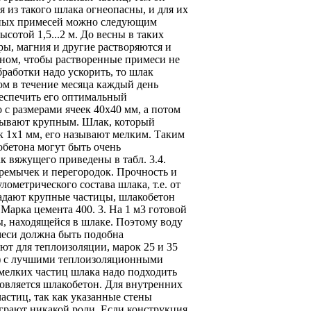
 из такого шлака огнеопасны, и для их
едных примесей можно следующим
сотой 1,5...2 м. До весны в таких
ры, магния и другие растворяются и
оном, чтобы растворенные примеси не
бработки надо ускорить, то шлак
том в течение месяца каждый день
беспечить его оптимальный
 с размерами ячеек 40x40 мм, а потом
азывают крупным. Шлак, который
ек 1x1 мм, его называют мелким. Таким
бетона могут быть очень
к вяжущего приведены в табл. 3.4.
ремычек и перегородок. Прочность и
ометрического состава шлака, т.е. от
ладают крупные частицы, шлакобетон
 Марка цемента 400. 3. На 1 м3 готовой
ы, находящейся в шлаке. Поэтому воду
меси должна быть подобна
т для теплоизоляции, марок 25 и 35
ей) с лучшими теплоизоляционными
мелких частиц шлака надо подходить
товляется шлакобетон. Для внутренних
астиц, так как указанные стены
грают никакой роли. Если конструкция