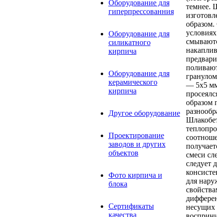
Оборудование для
темнее. 
гиперпрессованния
изготовл
образом.
условиях
Оборудование для
смываютс
силикатного
накаплив
кирпича
предвари
поливают
Оборудование для
гранулом
керамического
— 5x5 мм
кирпича
просеялс
образом 
разнообр
Другое оборудование
Шлакобет
теплопро
Проектирование
соотноше
заводов и других
получает
объектов
смеси сл
следует 
консисте
Фото кирпича и
для нару
блока
свойства
дифферен
Сертификаты
несущих 
качества
восприни