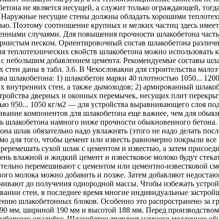
бетона не является несущей, а служит только ограждающей, тог
 Наружные несущие стены должны обладать хорошими теплотех
ью. Поэтому соотношение крупных и мелких частиц здесь имеет
енными случаями. Для повышения прочности шлакобетона часть
рнистым песком. Ориентировочный состав шлакобетона различны
я теплотехнических свойств шлакобетона можно использовать к
 с небольшим добавлением цемента. Рекомендуемые составы шла
 стен даны в табл. 3.6. В Чехословакии для строительства мал
ава шлакобетона: 1) шлакобетон марки 40 плотностью 1050... 12
х внутренних стен, а также дымоходов; 2) армированный шлакоб
тройства дверных и оконных перемычек, несущих плит перекрыти
ью 950... 1050 кг/м2 — для устройства выравнивающего слоя по
вание компонентов для шлакобетона еще важнее, чем для обыкн
ь шлакобетона намного ниже прочности обыкновенного бетона. 
она шлак обязательно надо увлажнять (этого не надо делать пос
мо для того, чтобы цемент или известь равномерно покрыли все
преремешать сухой шлак с цементом и известью, а затем присоеди
чень влажной и жидкий цемент и известковое молоко будут стека
тельно перемешивают с цементом или цементно-известковой сме
вого молока можно добавить и позже. Затем добавляют недостаю
чивают до получения однородной массы. Чтобы избежать устрой
вании стен, в последнее время многие индивидуальные застрой
ению шлакобетонных блоков. Особенно это распространено за гр
90 мм, шириной 190 мм и высотой 188 мм. Перед производством
азборную опалубку. Шлакобетон твердеет намного медленнее обы