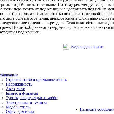
ерным воздействиям тоже выше. Поэтому рекомендуется данные 
овности переносить их под крышу и выдерживать под ней не мен
онные блоки можно хранить только под полиэтиленовой пленкой
го дня после изготовления, шлакобетонные блоки надо поливать
а следующие две недели — через день. Если шлакобетонные издел
 реже. После 5...6-дневного твердения блоки можно сложить в ш
аходиться под крышей.
Версия для печати
бликации
Строительство и промышленность
Недвижимость
Авто, мото
Бизнес и финансы
Туризм, спорт, отдых и хобби
Электроника и техника
Мода и стиль
Написать сообщен
Офис, дом и cад