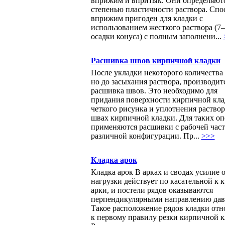
вприжим и впритык. Они определяют
степенью пластичности раствора. Спо
вприжим пригоден для кладки с
использованием жесткого раствора (7–
осадки конуса) с полным заполнени...
Расшивка швов кирпичной кладки
После укладки некоторого количества 
но до засыхания раствора, производит
расшивка швов. Это необходимо для
придания поверхности кирпичной кла
четкого рисунка и уплотнения раствор
швах кирпичной кладки. Для таких о
применяются расшивки с рабочей час
различной конфигурации. Пр...
>>>
Кладка арок
Кладка арок В арках и сводах усилие 
нагрузки действует по касательной к 
арки, и постели рядов оказываются
перпендикулярными направлению дав
Такое расположение рядов кладки отн
к первому правилу резки кирпичной к