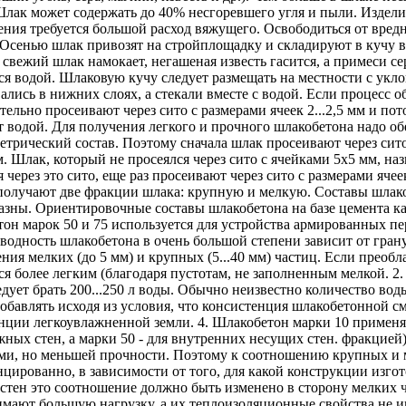
Шлак может содержать до 40% несгоревшего угля и пыли. Изделия
ения требуется большой расход вяжущего. Освободиться от вр
 Осенью шлак привозят на стройплощадку и складируют в кучу вы
 свежий шлак намокает, негашеная известь гасится, а примеси се
я водой. Шлаковую кучу следует размещать на местности с укл
ались в нижних слоях, а стекали вместе с водой. Если процесс о
тельно просеивают через сито с размерами ячеек 2...2,5 мм и по
 водой. Для получения легкого и прочного шлакобетона надо о
етрический состав. Поэтому сначала шлак просеивают через сито
. Шлак, который не просеялся через сито с ячейками 5x5 мм, н
я через это сито, еще раз просеивают через сито с размерами яче
получают две фракции шлака: крупную и мелкую. Составы шлако
азны. Ориентировочные составы шлакобетона на базе цемента ка
он марок 50 и 75 используется для устройства армированных пе
водность шлакобетона в очень большой степени зависит от гранул
ния мелких (до 5 мм) и крупных (5...40 мм) частиц. Если преоб
ся более легким (благодаря пустотам, не заполненным мелкой. 2.
едует брать 200...250 л воды. Обычно неизвестно количество вод
добавлять исходя из условия, что консистенция шлакобетонной с
нции легкоувлажненной земли. 4. Шлакобетон марки 10 применяю
жных стен, а марки 50 - для внутренних несущих стен. фракци
ми, но меньшей прочности. Поэтому к соотношению крупных и 
цированно, в зависимости от того, для какой конструкции изго
стен это соотношение должно быть изменено в сторону мелких ч
мают большую нагрузку, а их теплоизоляционные свойства не и