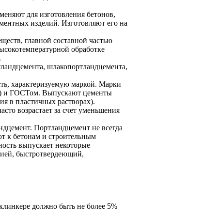
меняют для изготовления бетонов,
ментных изделий. Изготовляют его на
ществ, главной составной частью
высокотемпературной обработке
.
тландцемента, шлакопортландцемента,
ть, характеризуемую маркой. Марки
) и ГОСТом. Выпускают цементы
ия в пластичных растворах).
сто возрастает за счет уменьшения
ндцемент. Портландцемент не всегда
т к бетонам и строительным
ость выпускает некоторые
мией, быстротвердеющий,
 клинкере должно быть не более 5%