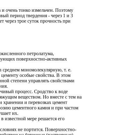
 и очень тонко измельчен. Поэтому
ый период твердения - через 1 и 3
т через трое суток прочность при
 окисленного петролатума,
изующих поверхностно-активных
в среднем мономолекулярную, т. е.
 цементу особые свойства. В этом
нной степени управлять свойствами
ния.
ечивый процесс. Сродство к воде
вяжущим веществом. Но вместе с тем на
и хранении и перевозках цемент
розию цементного камня и при частом
шает их.
в известной мере решается его
словиях не портится. Поверхностно-
ействие на бетонные (растворные)