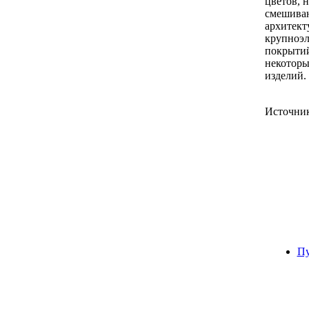
цветов, 
смешиван
архитект
крупноэл
покрытий
некоторы
изделий.
Источни
Пу