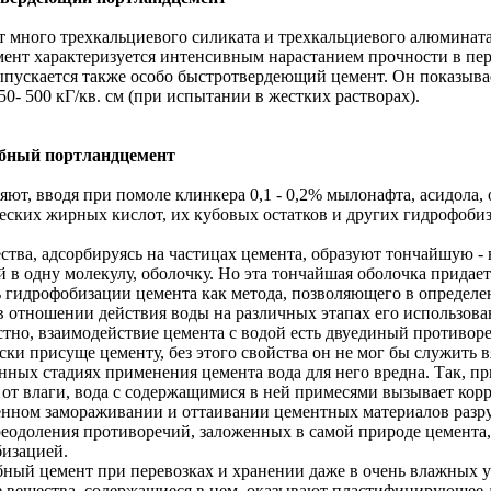
 много трехкальциевого силиката и трехкальциевого алюмината
мент характеризуется интенсивным нарастанием прочности в перв
ыпускается также особо быстротвердеющий цемент. Он показывае
50- 500 кГ/кв. см (при испытании в жестких растворах).
бный портландцемент
яют, вводя при помоле клинкера 0,1 - 0,2% мылонафта, асидола,
еских жирных кислот, их кубовых остатков и других гидрофоб
ства, адсорбируясь на частицах цемента, образуют тончайшую - 
 в одну молекулу, оболочку. Но эта тончайшая оболочка придает
 гидрофобизации цемента как метода, позволяющего в определе
в отношении действия воды на различных этапах его использова
стно, взаимодействие цемента с водой есть двуединый противор
ски присуще цементу, без этого свойства он не мог бы служить 
нных стадиях применения цемента вода для него вредна. Так, пр
 от влаги, вода с содержащимися в ней примесями вызывает кор
нном замораживании и оттаивании цементных материалов разру
реодоления противоречий, заложенных в самой природе цемента, 
изацией.
ный цемент при перевозках и хранении даже в очень влажных у
 вещества, содержащиеся в нем, оказывают пластифицирующее д