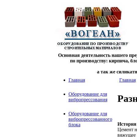
Основная деятельность нашего пре
по производству: кирпича, б
а так же силикат
Главная
Главная
Оборудование для
Раз
вибропрессования
Оборудование для
вибропрессованного
История
блока
Цемент н
вяжущее 