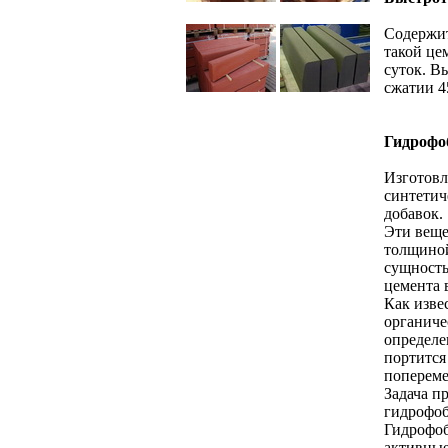
Содержит
такой це
суток. В
сжатии 4
Гидрофо
Изготовл
синтетич
добавок.
Эти веще
толщиной
сущность
цемента 
Как изве
органиче
определе
портится
попереме
Задача п
гидрофоб
Гидрофоб
активные