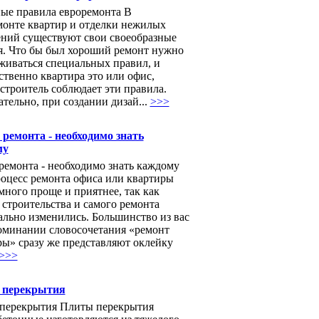
ые правила евроремонта В
монте квартир и отделки нежилых
ний существуют свои своеобразные
я. Что бы был хороший ремонт нужно
живаться специальных правил, и
твенно квартира это или офис,
строитель соблюдает эти правила.
тельно, при создании дизай...
>>>
ремонта - необходимо знать
му
ремонта - необходимо знать каждому
роцесс ремонта офиса или квартиры
много проще и приятнее, так как
строительства и самого ремонта
ально изменились. Большинство из вас
оминании словосочетания «ремонт
ры» сразу же представляют оклейку
>>>
 перекрытия
перекрытия Плиты перекрытия