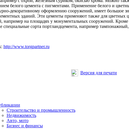
например с охрой, железным суриком, окисью хрома. Можно так
ием белого цемента с пигментами. Применение белого и цветн
урно-декоративному оформлению сооружений, имеет большое зн
ементных зданий. Эти цементы применяют также для цветных
, например на площадях у монументальных сооружений. Кроме
е специальные сорта портландцемента, например тампонажный,
к:
http://www.torgpartner.ru
Версия для печати
бликации
Строительство и промышленность
Недвижимость
Авто, мото
Бизнес и финансы