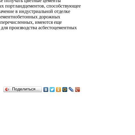
же получать цветные цементы
ых портландцементов, способствующее
ачение в индустриальной отделке
 цементнобетонных дорожных
 перечисленных, имеются еще
 для производства асбестоцементных
Поделиться…