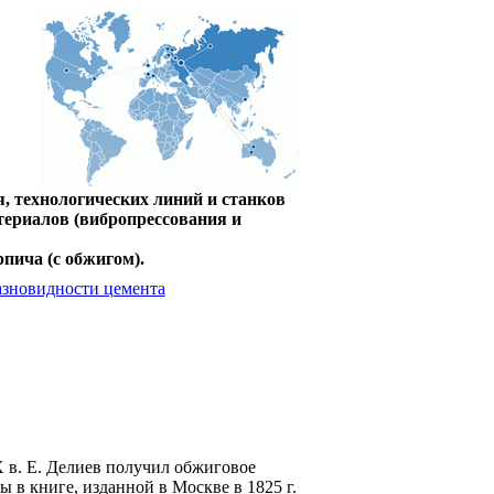
, технологических линий и станков
териалов (вибропрессования и
пича (с обжигом).
азновидности цемента
X в. Е. Делиев получил обжиговое
ы в книге, изданной в Москве в 1825 г.