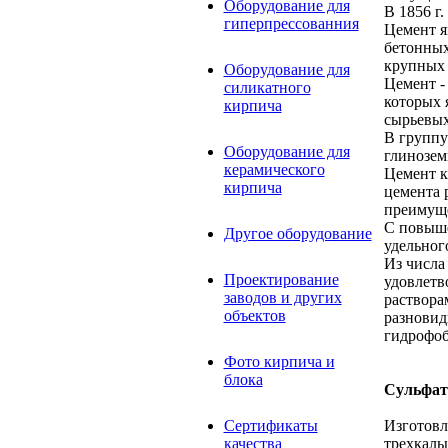
Оборудование для
В 1856 г
гиперпрессованния
Цемент я
бетонных
крупных 
Оборудование для
Цемент -
силикатного
которых 
кирпича
сырьевых
В группу
Оборудование для
глинозем
керамического
Цемент к
кирпича
цемента 
преимуще
С повыше
Другое оборудование
удельног
Из числа
Проектирование
удовлетв
заводов и других
раствора
объектов
разновид
гидрофоб
Фото кирпича и
блока
Сульфат
Изготовл
Сертификаты
трехкаль
качества