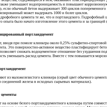
 также уменьшают водопроницаемость и повышают коррозионную 
, если обычный бетон выдерживает 300 циклов попеременного 
изированный может выдержать 1000 и более циклов.
дрофобного цемента те же, что и портландского. Гидрофобный ц
го опыта было начато изготовление этого цемента и за границей 
ицированный портландцемент
, вводя при помоле клинкера около 0,25% сульфитно-спиртовой б
ента. Это поверхностно-активное вещество пластифицирует бет
позволяет снижать водоцементное отношение без ухудшения подв
сть уменьшать расход цемента. Вместе с тем повышается морозо
ортландцемент
яют из маложелезистого клинкера (серый цвет обычного цемент
 соединений железа в исходных сырьевых материалах).
 цементы
 на основе белого портландцементного клинкера путем совмес