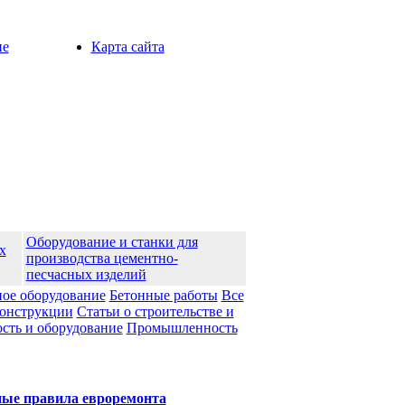
ие
Карта сайта
Оборудование и станки для
х
производства цементно-
песчасных изделий
ое оборудование
Бетонные работы
Все
конструкции
Статьи о строительстве и
ть и оборудование
Промышленноcть
ые правила евроремонта