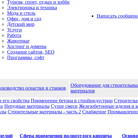
Туризм, спорт, отдых и хобби
Электроника и техника
Мода и стиль
Написать сообщен
Офис, дом и cад
Детский мир
Услуги
Работа
Животные
Хостинг и домены
Создание сайтов, SEO
Программы, софт
Оборудование для строительны
оизводство оснастки и станков
материалов
и его свойства
Применение бетона в стройиндустрии
Строительн
ах
Нерудные материалы
Сухие смеси
Железобетонные иделия и 
алы
Строительные материалы - часть 2
Снабжение
Промышленноc
делий
Сфера применения полнотелого кирпича
Основн