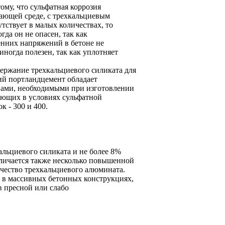
му, что сульфатная коррозия
жающей среде, с трехкальциевым
ствует в малых количествах, то
да он не опасен, так как
ренних напряжений в бетоне не
ногда полезен, так как уплотняет
ержание трехкальциевого силиката для
й портландцемент обладает
вами, необходимыми при изготовлении
ающих в условиях сульфатной
 - 300 и 400.
альциевого силиката и не более 8%
личается также несколько повышенной
чество трехкальциевого алюмината.
 в массивных бетонных конструкциях,
 пресной или слабо