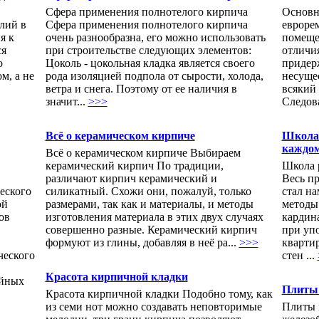
Сфера применения полнотелого кирпича
Основн
лий в
Сфера применения полнотелого кирпича
евроре
я к
очень разнообразна, его можно использовать
помеще
ся
при строительстве следующих элементов:
отличи
о
Цоколь - цокольная кладка является своего
придер
м, а не
рода изоляцией подпола от сырости, холода,
несущес
ветра и снега. Поэтому от ее наличия в
всякий 
значит...
>>>
Следова
Всё о керамическом кирпиче
Школа 
каждо
Всё о керамическом кирпиче Выбираем
керамический кирпич По традиции,
Школа 
различают кирпич керамический и
Весь п
еского
силикатный. Схожи они, пожалуй, только
стал на
ой
размерами, так как и материалы, и методы
методы 
ов
изготовления материала в этих двух случаях
кардин
совершенно разные. Керамический кирпич
при уп
формуют из глины, добавляя в неё ра...
>>>
кварти
ческого
стен ...
Красота кирпичной кладки
ойных
Плиты
Красота кирпичной кладки Подобно тому, как
из семи нот можно создавать неповторимые
Плиты 