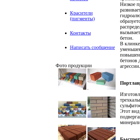
Низкое п
развивае
Красители
гидроалю
(пигменты)
образует
распреде
вызывает
Контакты
бетон.
В клинке
Написать сообщение
уменьшен
повышенн
бетонов 
Фото продукции
агрессии
Портлан
Изготовл
трехкаль
сульфато
Этот вид
подверга
минерали
Быстрот