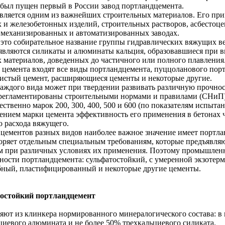
. был пущен первый в России завод портландцемента.
вляется одним из важнейших строительных материалов. Его при
 и железобетонных изделий, строительных растворов, асбестоце
механизированных и автоматизированных заводах.
 это собирательное название группы гидравлических вяжущих ве
являются силикаты и алюминаты кальция, образовавшиеся при 
 материалов, доведенных до частичного или полного плавления
 цемента входят все виды портландцемента, пуццоланового пор
истый цемент, расширяющиеся цементы и некоторые другие.
аждого вида может при твердении развивать различную прочнос
регламентированы строительными нормами и правилами (СНиП
ственно марок 200, 300, 400, 500 и 600 (по показателям испытан
нием марки цемента эффективность его применения в бетонах ча
о расхода вяжущего.
 цементов разных видов наиболее важное значение имеет портла
оряет отдельным специальным требованиям, которые предъявляю
м при различных условиях их применения. Поэтому промышленн
ности портландцемента: сульфатостойкий, с умеренной экзотер
ный, пластифицированный и некоторые другие цементы.
остойкий портландцемент
яют из клинкера нормированного минералогического состава: в
циевого алюмината и не более 50% трехкальциевого силиката.