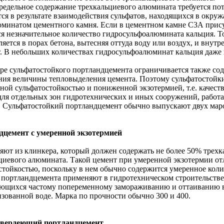
редельное содержание трехкальциевого алюмината требуется пото
тся в результате взаимодействия сульфатов, находящихся в окру
минатом цементного камня. Если в цементном камне С3А присут
ся незначительное количество гидросульфоалюмината кальция. Тог
ляется в порах бетона, вытесняя оттуда воду или воздух, и внут
. В небольших количествах гидросульфоалюминат кальция даже и
ре сульфатостойкого портландцемента ограничивается также сод
ия величины тепловыделения цемента. Поэтому сульфатостойки
ой сульфатостойкостью и пониженной экзотермией, т.е. качест
для отдельных зон гидротехнических и иных сооружений, работ
. Сульфатостойкий портландцемент обычно выпускают двух марок
дцемент с умеренной экзотермией
яют из клинкера, который должен содержать не более 50% трехк
циевого алюмината. Такой цемент при умеренной экзотермии от
стойкостью, поскольку в нем обычно содержится умеренное коли
 портландцемента применяют в гидротехническом строительстве
ющихся частому попеременному замораживанию и оттаиванию в
зованной воде. Марка по прочности обычно 300 и 400.
вердеющий портландцемент