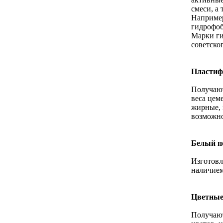
смеси, а
Например
гидрофоб
Марки ги
советско
Пластиф
Получают
веса цем
жирные, 
возможно
Белый п
Изготовл
наличием
Цветные
Получают