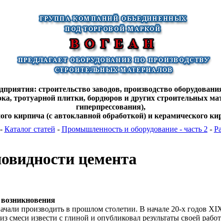
дприятия: строительство заводов, производство оборудования
лока, тротуарной плитки, бордюров и других строительных ма
гиперпрессования),
ного кирпича (с автоклавной обработкой) и керамического кир
-
Каталог статей
-
Промышленноcть и оборудование - часть 2
-
Р
новидности цемента
 возникновения
ачали производить в прошлом столетии. В начале 20-х годов XI
из смеси извести с глиной и опубликовал результаты своей работ