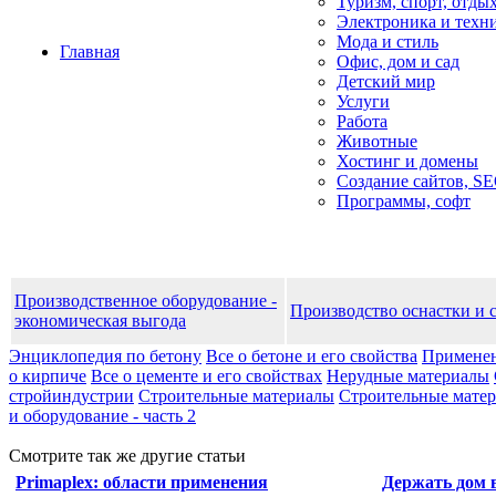
Туризм, спорт, отды
Электроника и техн
Мода и стиль
Главная
Офис, дом и cад
Детский мир
Услуги
Работа
Животные
Хостинг и домены
Создание сайтов, S
Программы, софт
Производственное оборудование -
Производство оснастки и 
экономическая выгода
Энциклопедия по бетону
Все о бетоне и его свойства
Применен
о кирпиче
Все о цементе и его свойствах
Нерудные материалы
стройиндустрии
Строительные материалы
Строительные матери
и оборудование - часть 2
Смотрите так же другие статьи
Primaplex: области применения
Держать дом 