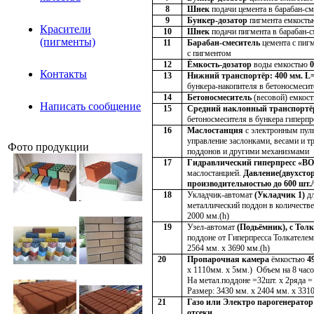
8
Шнек
подачи цемента в барабан-см
9
Бункер-дозатор
пигмента емкост
Красители
10
Шнек
подачи пигмента в барабан-с
(пигменты)
11
Барабан-смеситель
цемента с пигм
с пигментом
12
Ёмкость-дозатор
воды емкостью
0
Контакты
13
Нижний транспортёр: 400 мм. L= 
бункера-накопителя в бетоносмесит
14
Бетоносмеситель
(весовой) емкос
Написать сообщение
15
Средний наклонный транспортёр:
бетоносмесителя в бункера гиперпр
16
Маслостанция
с электронным пуль
управление заслонками, весами и т
Фото продукции
поддонов и другими механизмами
17
Гидравлический гиперпресс
«ВО
маслостанцией.
Давление(двухсторо
производительностью до 600 шт.
18
Укладчик-автомат
(Укладчик 1)
дл
металлический поддон в количестве
2000 мм.(h)
19
Узел-автомат
(Подьёмник), с Тол
поддоне от Гиперпресса Толкателем
2564 мм. х 3690 мм.(h)
20
Пропарочная камера
ёмкостью
4
х 1110мм. х 5мм.) Объем на 8 часо
На метал.поддоне =32шт. х 2ряда 
Размер: 3430 мм. х 2404 мм. х 3310 
21
Газо или Электро парогенератор
отсеки