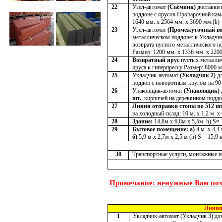
22
Узел-автомат
(Сьёмник)
доставки 
поддоне с ярусов Пропарочной кам
1640 мм. х 2564 мм. х 3690 мм.(h)
23
Узел-автомат
(Промежуточный во
металлическом поддоне: к Укладчик
возврата пустого металлического по
Размер: 1200 мм. х 1336 мм. х 220
24
Возвратный ярус
пустых металлич
яруса к гиперпрессу Размер: 8000 м
25
Укладчик-автомат
(Укладчик 2)
дл
поддон с поворотным кругом на 90 
26
Упаковщик-автомат
(Упаковщик)
шт.
. кирпичей на деревянном поддо
27
Линия отправки стопы по 512 ш
на холодный склад: 10 м. х 1,2 м. х 
28
Здание:
14,8м х 6,8м х 5,5м. h) S=
29
Бытовое помещение: а)
4 м
. х 4,4
б)
5,9 м
х 2,7м х 2,5 м (h) S = 15,9 
30
Транспортные услуги, монтажные и
Примечание: ненужные Вам поз
Линия
1
Укладчик-автомат (Укладчик 3) дл