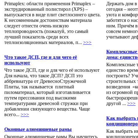
Primaplex: области применения Primaplex –
Держать дом в
экструдированный полистирол (XPS) –
сегодня – нео
выпускается в виде плит светлосинего цвета.
уюта и комфор
К несомненным достоинствам материала
заботятся о на
следует отнести очень низкую
ним. Причём в
теплопроводность (пожалуй, это самый
совсем немног
лучший показатель среди всех
учитывают деф
теплоизоляционных материалов, п...
>>>
Комплексные 
Что такое ДСП, где и для чего её
дома: единств
используют
Комплексные т
Что такое ДСП, где и для чего её используют
единство врем
Для начала, что такое ДСП? ДСП это
построить? Уч
аббревиатура от ДревесноСтружечной
строительных 
Плиты, так называется плитный
возведения «к
пиломатериал, который изготавливается
из огромной п
путем прессования под высокими
быстроразреши
температурами древесной стружки при
другой ...
>>>
добавлении связующего вещества. Чаще
всего...
>>>
Как выбрать 
кондиционеро
Оконные алюминиевые рамы
Как выбрать и
Оконные алюминиевые рамы Вы научитесь
кондиционеров