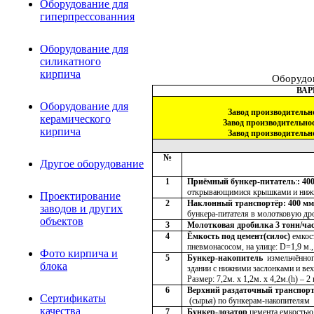
Оборудование для
гиперпрессованния
Оборудование для
силикатного
кирпича
Оборудов
ВАР
Оборудование для
Завод производительно
керамического
Завод производительност
кирпича
Завод производительно
№
Другое оборудование
1
Приёмный бункер-питатель
:
: 40
открывающимися крышками и нижним
Проектирование
2
Наклонный транспортёр: 400 мм.
заводов и других
бункера-питателя в молотковую дро
объектов
3
Молотковая дробилка 3 тонн/час
4
Ёмкость под цемент(силос)
емкос
пневмонасосом, на улице: D=1,9 м.,
Фото кирпича и
5
Бункер-накопитель
измельчённог
блока
здании с нижними заслонками и вех
Размер: 7,2м. х 1,2м. х 4,2м.(h) – 2 
6
Верхний раздаточный транспортёр
Сертификаты
(сырья) по бункерам-накопителям
качества
7
Бункер-дозатор
цемента емкость