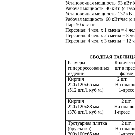
Установочная мощность: 93 кВт.(
Рабочая мощность: 40 кВт. (с га
Установочная мощность: 137 кВт.
Рабочая мощность: 60 кВт/час (с
Пар: 50 кг./час
Персонал: 4 чел. х 1 смена = 4 чел
Персонал: 4 чел. х 2 смены = 8 че
Персонал: 4 чел. х 3 смены = 12 ч
СВОДНАЯ ТАБЛИЦ
Размеры
Количест
гиперпрессованных
шт в прес
изделий
форме
Кирпич
2 шт
250х120х65 мм
На плаш
(512 шт./1 куб.м.)
1-пресс
Кирпич
2 шт.
250х120х88 мм
На плашо
(378 шт./1 куб.м.)
1-пресс
Тротуарная плитка
2 шт.
(брусчатка)
На плаш
200х100х65 мм
1-пресс