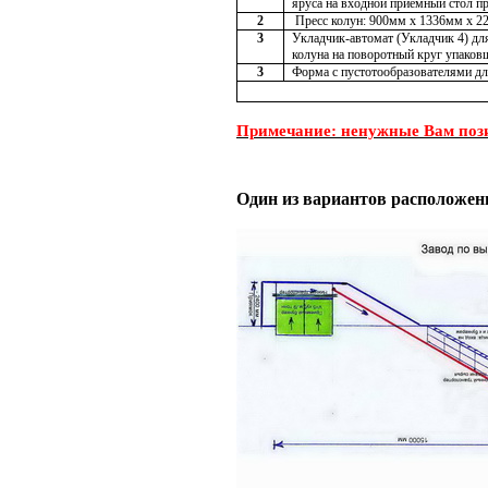
яруса на входной приемный стол п
2
Пресс колун: 900мм х 1336мм х 
3
Укладчик-автомат (Укладчик 4) для
колуна на поворотный круг упако
3
Форма с пустотообразователями дл
Примечание: ненужные Вам пози
Один из вариантов расположен