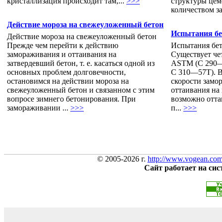
кристаллизация происходит там,...
>>>
структуры цем
количеством з
Действие мороза на свежеуложенный бетон
Испытания бе
Действие мороза на свежеуложенный бетон
Прежде чем перейти к действию
Испытания бет
замораживания и оттаивания на
Существует че
затвердевший бетон, т. е. касаться одной из
ASTM (С 290—
основных проблем долговечности,
С 310—57Т). В
остановимся на действии мороза на
скорости замо
свежеуложенный бетон и связанном с этим
оттаивания на 
вопросе зимнего бетонирования. При
возможно оттаи
замораживании ...
>>>
п...
>>>
© 2005-2026 г.
http://www.vogean.co
Сайт работает на си