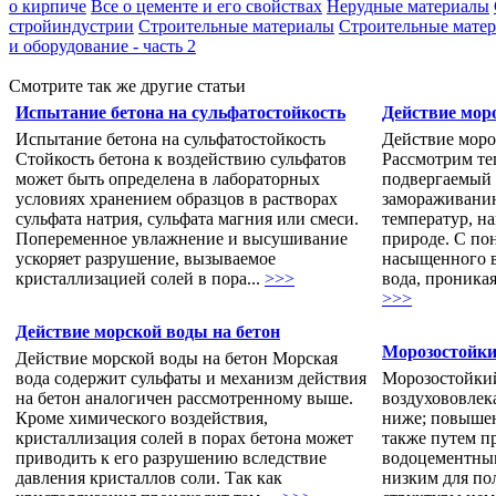
о кирпиче
Все о цементе и его свойствах
Нерудные материалы
стройиндустрии
Строительные материалы
Строительные матери
и оборудование - часть 2
Смотрите так же другие статьи
Испытание бетона на сульфатостойкость
Действие моро
Испытание бетона на сульфатостойкость
Действие моро
Стойкость бетона к воздействию сульфатов
Рассмотрим те
может быть определена в лабораторных
подвергаемый
условиях хранением образцов в растворах
замораживанию
сульфата натрия, сульфата магния или смеси.
температур, н
Попеременное увлажнение и высушивание
природе. С по
ускоряет разрушение, вызываемое
насыщенного в
кристаллизацией солей в пора...
>>>
вода, проникая
>>>
Действие морской воды на бетон
Морозостойки
Действие морской воды на бетон Морская
вода содержит сульфаты и механизм действия
Морозостойки
на бетон аналогичен рассмотренному выше.
воздухововлек
Кроме химического воздействия,
ниже; повыше
кристаллизация солей в порах бетона может
также путем п
приводить к его разрушению вследствие
водоцементны
давления кристаллов соли. Так как
низким для по